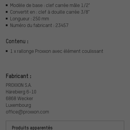
Modèle de base : clef carrée mâle 1/2"
Convertit en : clef à douille carrée 3/8"
Longueur : 250 mm
Numéro du fabricant : 23457
Contenu :
1 x rallonge Proxxon avec élément coulissant
Fabricant :
PROXXON S.A.
Härebierg 6-10
6868 Wecker
Luxembourg
office@proxxon.com
Produits apparentés