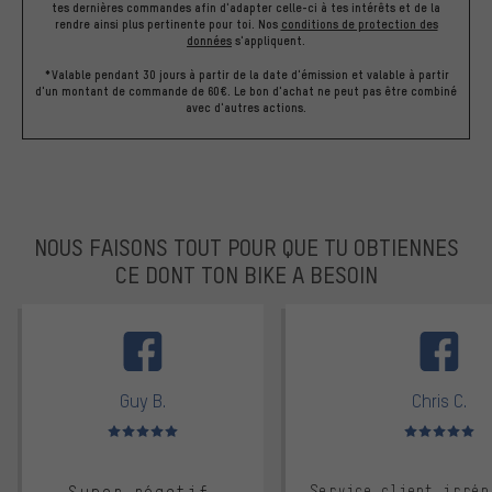
tes dernières commandes afin d'adapter celle-ci à tes intérêts et de la
rendre ainsi plus pertinente pour toi.
Nos
conditions de protection des
données
s'appliquent.
*Valable pendant 30 jours à partir de la date d'émission et valable à partir
d'un montant de commande de 60€. Le bon d'achat ne peut pas être combiné
avec d'autres actions.
NOUS FAISONS TOUT POUR QUE TU OBTIENNES
CE DONT TON BIKE A BESOIN
facebook
Guy B.
Chris C.
Note moyenne : 5 sur 5
Note moyenne : 
Service client irrép