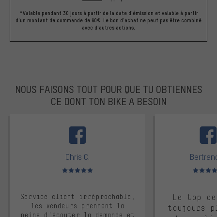
*Valable pendant 30 jours à partir de la date d'émission et valable à partir
d'un montant de commande de 60€. Le bon d'achat ne peut pas être combiné
avec d'autres actions.
NOUS FAISONS TOUT POUR QUE TU OBTIENNES
CE DONT TON BIKE A BESOIN
facebook
Chris C.
Bertrand
Note moyenne : 5 sur 5
Note moyen
Service client irréprochable,
Le top de
les vendeurs prennent la
toujours p
peine d'écouter la demande et