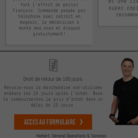
et une li
font l'effort de parler
super rap
Français. Commande passée par
recomma
téléphone avec retrait en
magasin, le mécanicien a
monté mes axes et disques
gratuitement!
Droit de retour de 100 jours.
Renvoie-nous la marchandise non-utilisée
endéans les 10 jours après l’achat. Nous
te rembourserons le prix d’achat dans un
délai de 10 jours.
Accès au formulaire
Herbert,
General Operations & Services