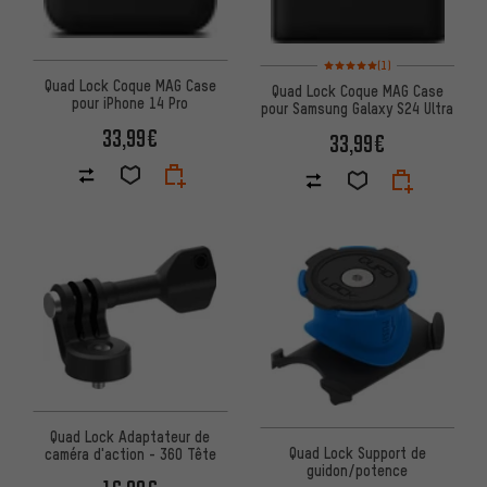
Note moyenne : 5 sur 5 d'après
(1)
Quad Lock Coque MAG Case
Quad Lock Coque MAG Case
pour iPhone 14 Pro
pour Samsung Galaxy S24 Ultra
33,99€
33,99€
Quad Lock Adaptateur de
Quad Lock Support de
caméra d'action - 360 Tête
guidon/potence