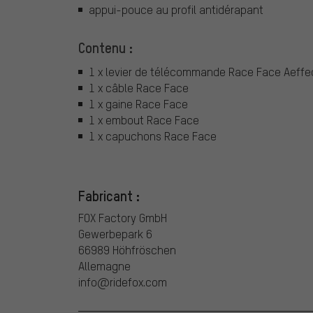
appui-pouce au profil antidérapant
Contenu :
1 x levier de télécommande Race Face Aeffec
1 x câble Race Face
1 x gaine Race Face
1 x embout Race Face
1 x capuchons Race Face
Fabricant :
FOX Factory GmbH
Gewerbepark 6
66989 Höhfröschen
Allemagne
info@ridefox.com