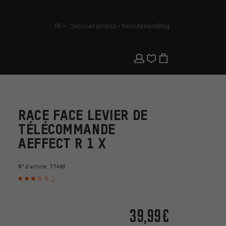
FR
Service
À propos
Recrutement
Blog
français
RACE FACE LEVIER DE
TÉLÉCOMMANDE
AEFFECT R 1 X
N° d'article:
77468
1
39,99€