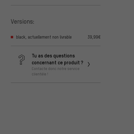
Versions:
black, actuellement non livrable
39,99€
Tu as des questions
concernant ce produit ?
Contacte donc notre service
clientèle !