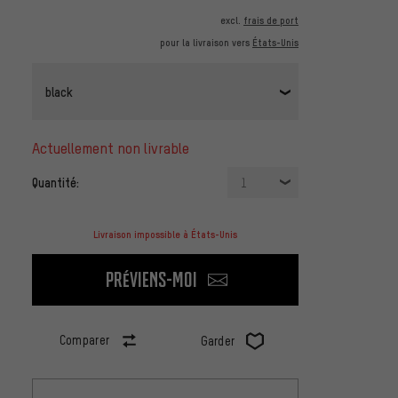
excl.
frais de port
pour la livraison vers
États-Unis
black
actuellement non livrable
Quantité:
1
Livraison impossible à États-Unis
Préviens-moi
Comparer
Garder