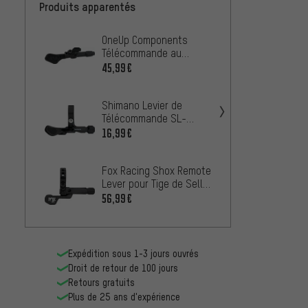
Produits apparentés
OneUp Components
Hope 
Télécommande au
Guidon
Guidon Dropper Post V3
45,99€
À PARTIR
Shimano Levier de
RockSh
Télécommande SL-
Nivea
MT500-L avec Attache
Rever
16,99€
35,99
2013
Fox Racing Shox Remote
crank
Lever pour Tige de Selle
Téléc
Transfer
56,99€
16,99
Expédition sous 1-3 jours ouvrés
Droit de retour de 100 jours
Retours gratuits
Plus de 25 ans d'expérience