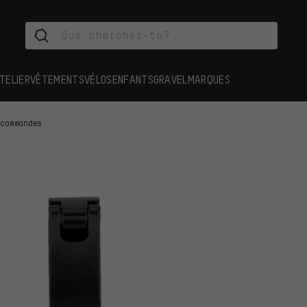
TELIER
VÊTEMENTS
VÉLOS
ENFANTS
GRAVEL
MARQUES
écommandes