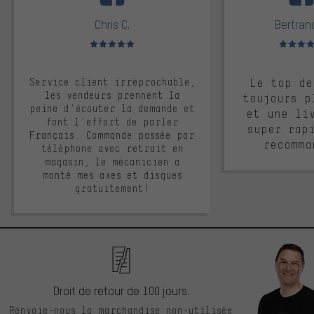
Chris C.
Bertrand
Note moyenne : 5 sur 5
Note moyen
Service client irréprochable,
Le top de
les vendeurs prennent la
toujours p
peine d'écouter la demande et
et une li
font l'effort de parler
super rap
Français. Commande passée par
recomma
téléphone avec retrait en
magasin, le mécanicien a
monté mes axes et disques
gratuitement!
Droit de retour de 100 jours.
Renvoie-nous la marchandise non-utilisée