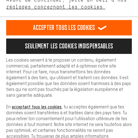
Plus de confort
FR
EN
DE
ES
français
english
Deutsch
español
réglages concernant les cookies.
L'expérience d'achat est plus confortable. Ton expérience d'achat
est plus confortable. Avec les cookies de confort, nous
établissons des liens avec des plateformes de médias sociaux.
RÉSILIER LE CONTRAT
Communauté d'Aix-la-Chapelle
Accepter tous les cookies
Nous pouvons ainsi mettre à ta disposition d'autres contenus et
informations utiles. De plus, tu as la possibilité d'utiliser des
Programme d'affiliation
Mentions Légales
Protection des données
services supplémentaires qui te permettent de trouver plus
Seulement les cookies indispensables
facilement les bons produits. Par exemple, nous proposons une
Conditions générales de vente
Plateforme d'Alerte
fonction de chat qui permet de répondre rapidement et
facilement aux questions.
Reprise des batteries
Corepile
Paramètres de cookies
Les cookies servent à te proposer un contenu, également
commercial, parfaitement adapté et à optimiser notre site
Cookies de base
Modifier le contraste
internet. Pour ce faire, nous transmettons tes données
Les cookies de base garantissent que tu puisses utiliser les
également à des tiers, qui utilisent et traitent ces données. Il est
fonctions de notre site web.
Tous les prix s'entendent en euros (MwSt hors) plus les
également possible que tes données soient tranmises à des pays
tiers qui ne sont pas touchés par la législation européenne et
frais de port
États-Unis
pour la livraison vers
.
sans garantie adéquate.
acceptant tous les cookies
En
, tu acceptes également que tes
données soient transférées à et traitées dans des pays tiers. Tu
peux retirer ton consentement pour l'utilisation ultérieure de tes
données à tout moment. Notre site internet ne sera toutefois alors
pas optimisé, et certaines fonctionnalités ne seront pas
accessibles. Tu trouveras de plus amples informations