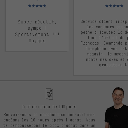
Note moyenne : 5 sur 5
Note moyenne : 
Super réactif,
Service client irrép
les vendeurs pren
sympa !
peine d'écouter la d
Sportivement !!!
font l'effort de 
Guyges
Français. Commande p
téléphone avec ret
magasin, le mécan
monté mes axes et 
gratuitement
Droit de retour de 100 jours.
Renvoie-nous la marchandise non-utilisée
endéans les 10 jours après l’achat. Nous
te rembourserons le prix d’achat dans un