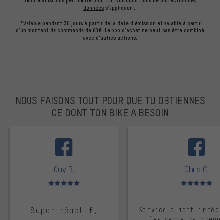
rendre ainsi plus pertinente pour toi.
Nos
conditions de protection des
données
s'appliquent.
*Valable pendant 30 jours à partir de la date d'émission et valable à partir
d'un montant de commande de 60€. Le bon d'achat ne peut pas être combiné
avec d'autres actions.
NOUS FAISONS TOUT POUR QUE TU OBTIENNES
CE DONT TON BIKE A BESOIN
facebook
Guy B.
Chris C.
Note moyenne : 5 sur 5
Note moyenne : 
Super réactif,
Service client irrép
les vendeurs pren