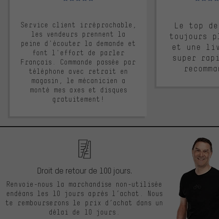
Service client irréprochable,
Le top de
les vendeurs prennent la
toujours p
peine d'écouter la demande et
et une li
font l'effort de parler
super rap
Français. Commande passée par
recomma
téléphone avec retrait en
magasin, le mécanicien a
monté mes axes et disques
gratuitement!
Droit de retour de 100 jours.
Renvoie-nous la marchandise non-utilisée
endéans les 10 jours après l’achat. Nous
te rembourserons le prix d’achat dans un
délai de 10 jours.