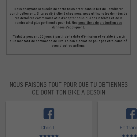
Nous analysons le succès de notre newsletter dans le but de l'améliorer
continuellement. Si tu es déjà client chez nous, nous utilisons les données de
tes dernières commandes afin d'adapter celle-ci à tes intérêts et de la
rendre ainsi plus pertinente pour toi.
Nos
conditions de protection des
données
s'appliquent.
*Valable pendant 30 jours à partir de la date d'émission et valable à partir
d'un montant de commande de 60€. Le bon d'achat ne peut pas être combiné
avec d'autres actions.
NOUS FAISONS TOUT POUR QUE TU OBTIENNES
CE DONT TON BIKE A BESOIN
facebook
Chris C.
Bertrand
Note moyenne : 5 sur 5
Note moyen