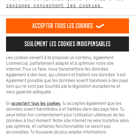
Plus de confort
FR
EN
DE
ES
français
english
Deutsch
español
réglages concernant les cookies.
L'expérience d'achat est plus confortable. Ton expérience d'achat
est plus confortable. Avec les cookies de confort, nous
établissons des liens avec des plateformes de médias sociaux.
RÉSILIER LE CONTRAT
Communauté d'Aix-la-Chapelle
Accepter tous les cookies
Nous pouvons ainsi mettre à ta disposition d'autres contenus et
informations utiles. De plus, tu as la possibilité d'utiliser des
Programme d'affiliation
Mentions Légales
Protection des données
services supplémentaires qui te permettent de trouver plus
Seulement les cookies indispensables
facilement les bons produits. Par exemple, nous proposons une
Conditions générales de vente
Plateforme d'Alerte
fonction de chat qui permet de répondre rapidement et
facilement aux questions.
Reprise des batteries
Corepile
Paramètres de cookies
Les cookies servent à te proposer un contenu, également
commercial, parfaitement adapté et à optimiser notre site
Cookies de base
internet. Pour ce faire, nous transmettons tes données
Modifier le contraste
Les cookies de base garantissent que tu puisses utiliser les
également à des tiers, qui utilisent et traitent ces données. Il est
fonctions de notre site web.
également possible que tes données soient tranmises à des pays
Tous les prix s'entendent en euros (MwSt hors) plus les
tiers qui ne sont pas touchés par la législation européenne et
frais de port
États-Unis
pour la livraison vers
.
sans garantie adéquate.
acceptant tous les cookies
En
, tu acceptes également que tes
données soient transférées à et traitées dans des pays tiers. Tu
peux retirer ton consentement pour l'utilisation ultérieure de tes
données à tout moment. Notre site internet ne sera toutefois alors
pas optimisé, et certaines fonctionnalités ne seront pas
accessibles. Tu trouveras de plus amples informations