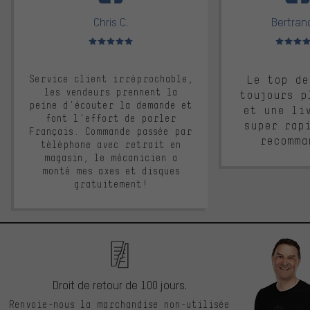
Chris C.
Bertrand
Note moyenne : 5 sur 5
Note moyen
Service client irréprochable,
Le top de
les vendeurs prennent la
toujours p
peine d'écouter la demande et
et une li
font l'effort de parler
super rap
Français. Commande passée par
recomma
téléphone avec retrait en
magasin, le mécanicien a
monté mes axes et disques
gratuitement!
Droit de retour de 100 jours.
Renvoie-nous la marchandise non-utilisée