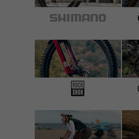
2 de 2 clients trouvaient cet avis utile.
Compared to the older Manitou IFP adapter, t
guaranteed to seal before it depresses the v
as the adapter is unscrewed with pump still
But worry not, because it can be modified eas
mm piece of thin spoke through. Too bad it'
thin where the o-ring groove is. Handle with
In case you're going to have your own mach
exotic UNS 12-36.
5 sur 5 étoiles
de Thomas L.
au 22.02.2018
Article
: universal
funktioniert so wie es soll!