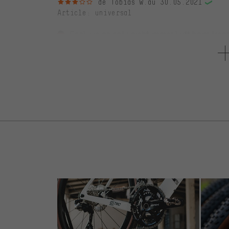
3 sur 5 étoiles
de Tobias W.
au 30.05.2021
Article
: universal
Egal wie es entweicht immer Luft beim tre
Ausgleichsbehälters.
Der Adapter funktioniert leider nicht wirklich 
4 sur 5 étoiles
de Olaf K.
au 10.04.2020
Article
: universal
1 de 1 clients trouvaient cet avis utile.
Funktioniert gut aber aufgepasst! Man soll
genau darauf achten, dass er in Position ble
beim weiteren Reindrehen zur Beschädigung 
der Verpackaung seitens RockShox wäre hier 
3 sur 5 étoiles
de Dmitry K.
au 18.03.2018
Article
: universal