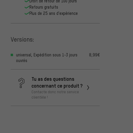
Droit de retour de 100 jours
Retours gratuits
Plus de 25 ans d'expérience
Versions:
universal, Expédition sous 1-3 jours
8,99€
ouvrés
Tu as des questions
concernant ce produit ?
Contacte donc notre service
clientèle !