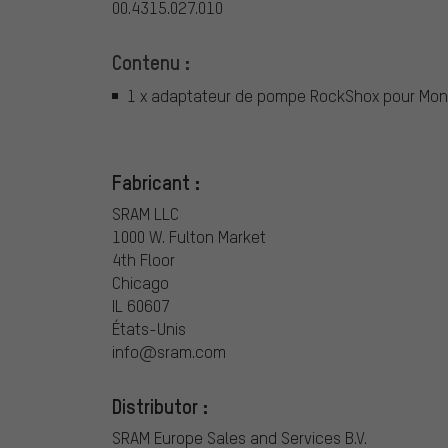
00.4315.027.010
Contenu :
1 x adaptateur de pompe RockShox pour Mona
Fabricant :
SRAM LLC
1000 W. Fulton Market
4th Floor
Chicago
IL 60607
États-Unis
info@sram.com
Distributor :
SRAM Europe Sales and Services B.V.