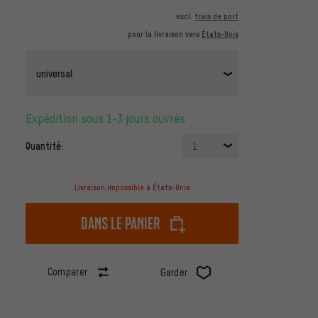
excl.
frais de port
pour la livraison vers
États-Unis
universal
Expédition sous 1-3 jours ouvrés
Quantité:
1
Livraison impossible à États-Unis
dans le panier
Comparer
Garder