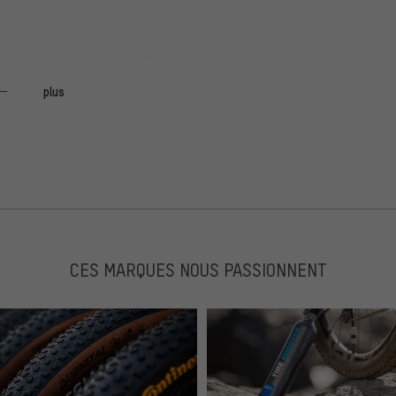
nnen der Pumpe/ Luftventiladapter vom
plus
:-(
te den O-Ring etwas einfetten und beim Einschrauben
ibt. Er quetscht sich nämlich gerne seitlich heraus, was
CES MARQUES NOUS PASSIONNENT
des O-Rings führt. Eine Beschreibung bzw. Hinweis auf
hilfreich.