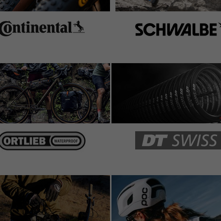
he design of this one is flawed in that it's not
alve core, and it tends to tear the o-ring with air leaking
 on, as per the service manual.
ily by drilling it out with a 2 mm bit and letting a ~22.5
s not made out of steel, because the walls are rather
 care.
ined, thread dimensions are: UNEF 5/16" 32tpi, and the