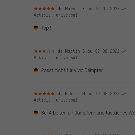
5 sur 5 étoiles
de Marcel K.
au 12.01.2025
Article
: universal
Top !
3 sur 5 étoiles
de Martin S.
au 02.08.2022
Article
: universal
Passt nicht für Vivid Dämpfer.
5 sur 5 étoiles
de Robert M.
au 19.05.2022
Article
: universal
Bei Arbeiten an Dämpfern unerlässliches We