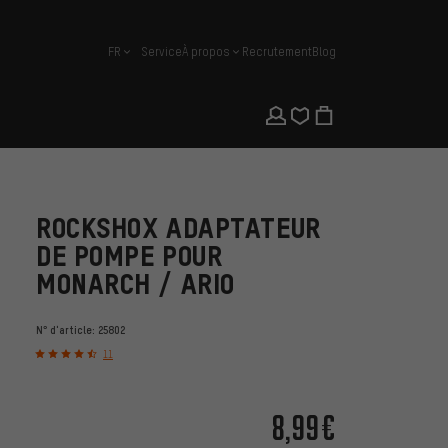
FR
Service
À propos
Recrutement
Blog
français
ROCKSHOX ADAPTATEUR
DE POMPE POUR
MONARCH / ARIO
N° d'article:
25802
11
8,99€