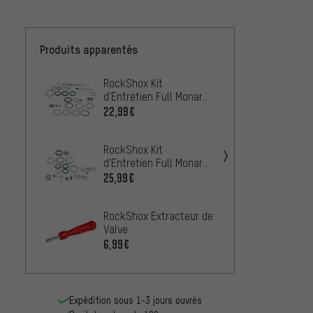
Produits apparentés
RockShox Kit
RockS
d'Entretien Full Monarch
Détac
Plus Modèles 2014-
(A1-B
22,99€
À PARTIR
2020
RockShox Kit
d'Entretien Full Monarch
RockS
R / RL / RT / RT3 àpd
Détac
25,99€
Modèle 2014
Plus R
4,99€
2020)
RockShox Extracteur de
Valve
RockSh
6,99€
standa
Ultima
29,99
de 20
Expédition sous 1-3 jours ouvrés