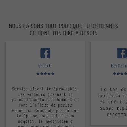
NOUS FAISONS TOUT POUR QUE TU OBTIENNES
CE DONT TON BIKE A BESOIN
facebook
Chris C.
Bertrand
Note moyenne : 5 sur 5
Note moyen
Service client irréprochable,
Le top de
les vendeurs prennent la
toujours p
peine d'écouter la demande et
et une li
font l'effort de parler
super rap
Français. Commande passée par
recomma
téléphone avec retrait en
magasin, le mécanicien a
monté mes axes et disques