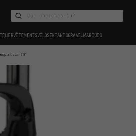
TELIER
VÊTEMENTS
VÉLOS
ENFANTS
GRAVEL
MARQUES
suspendues 29"