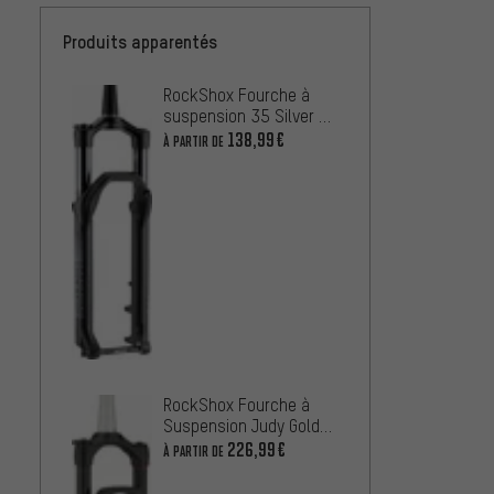
Produits apparentés
RockShox Fourche à
Fox Ra
suspension 35 Silver R
fourc
29" - emballage atelier
Float 
138,99€
142,9
À PARTIR DE
emball
RockShox Fourche à
Suspension Judy Gold
Marzo
RL Solo Air 29"
226,99€
suspe
À PARTIR DE
29" Bo
151,9