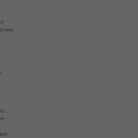
m)
60 mm)
m
um
um
ium