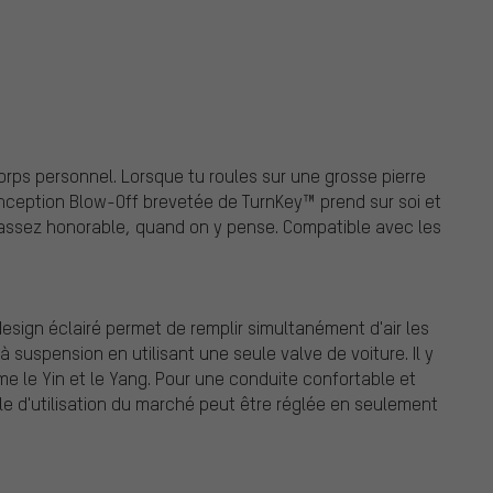
orps personnel. Lorsque tu roules sur une grosse pierre
onception Blow-Off brevetée de TurnKey™ prend sur soi et
 assez honorable, quand on y pense. Compatible avec les
sign éclairé permet de remplir simultanément d'air les
 suspension en utilisant une seule valve de voiture. Il y
me le Yin et le Yang. Pour une conduite confortable et
ple d'utilisation du marché peut être réglée en seulement