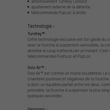
amortissement TurnKey Lockout
ajustement externe de la détente
télécommande PopLoc à droite
Technologie :
TurnKey™ :
Cette technologie exclusive est ton garde du c
avec la fourche à suspension verrouillée, la c
absorbe le coup inattendu en un instant. C'est
télécommandes PushLoc et PopLoc.
Solo Air™ :
Solo Air™ est comme un moine bouddhiste. Le de
chambres positives et négatives de ta fourche à
a donc un équilibre parfait entre les deux, com
prévisible, la fourche à suspension la plus sim
quelques secondes.
Versions :