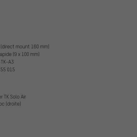
 (direct mount 160 mm)
rapide (9 x 100 mm)
-TK-A3
555 015
 TK Solo Air
 (droite)