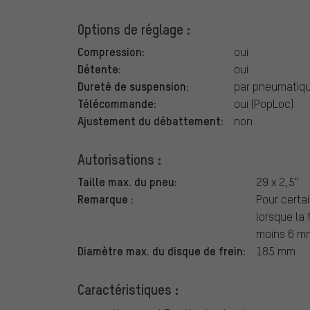
Options de réglage :
Compression:
oui
Détente:
oui
Dureté de suspension:
par pneumatiq
Télécommande:
oui (PopLoc)
Ajustement du débattement:
non
Autorisations :
Taille max. du pneu:
29 x 2,5"
Remarque :
Pour certai
lorsque la 
moins 6 mm
Diamètre max. du disque de frein:
185 mm
Caractéristiques :