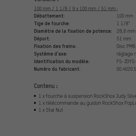
100 mm / 1 1/8 / 9 x 100 mm / 51 mm :
Débattement:
100 mm
Tige de fourche:
1 1/8"
Diamètre de la fixation de potence:
28,6 mm
Déport:
51 mm
Fixation des freins:
Disc PM6
Système d'axe:
réglage 
Identification du modèle:
FS-JDYS
Numéro du fabricant:
00.4020.
Contenu :
1 x fourche à suspension RockShox Judy Silver
1 x télécommande au guidon RockShox PopLoc
1 x Star Nut