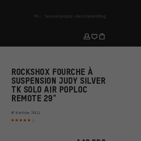
FR
Service
À propos
Recrutement
Blog
français
ROCKSHOX FOURCHE À
SUSPENSION JUDY SILVER
TK SOLO AIR POPLOC
REMOTE 29"
N° d'article:
76111
4