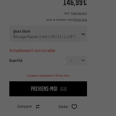
146,99€
excl.
frais de port
pour la livraison vers
États-Unis
gloss black
Blocage Rapide 5 mm | 100 | 51 | 1 1/8" | 29" | 100 mm
actuellement non livrable
Quantité:
1
Livraison impossible à États-Unis
Préviens-moi
Comparer
Garder