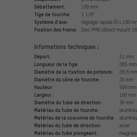
Débattement:
100 mm
Tige de fourche:
1 1/8"
Système d'axe:
réglage rapide (9 x 100 m
Fixation des freins:
Disc PM6 (direct mount 1
Informations techniques :
Déport:
51 mm
Longueur de la tige:
265 mm
Diamètre de la fixation de potence:
28,6 m
Diamètre du cône de fourche:
30 mm
Hauteur:
509 mm
Largeur :
100 mm
Diamètre du tube de direction:
30 mm
Matériau du tube de fourche:
alumini
Matériau de la couronne de fourche:
alumini
Matériau du tube de direction:
acier
Matériau du tube plongeant:
magnés