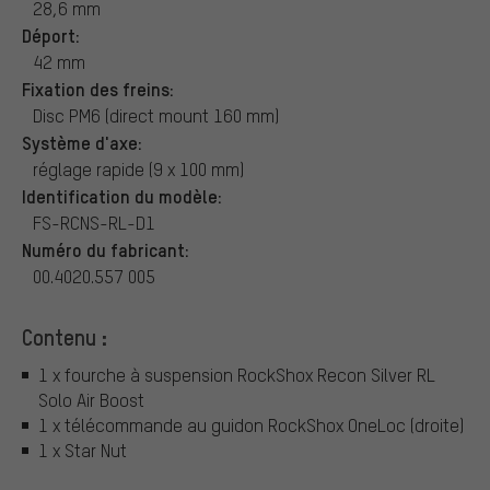
28,6 mm
Déport:
42 mm
Fixation des freins:
Disc PM6 (direct mount 160 mm)
Système d'axe:
réglage rapide (9 x 100 mm)
Identification du modèle:
FS-RCNS-RL-D1
Numéro du fabricant:
00.4020.557 005
Contenu :
1 x fourche à suspension RockShox Recon Silver RL
Solo Air Boost
1 x télécommande au guidon RockShox OneLoc (droite)
1 x Star Nut