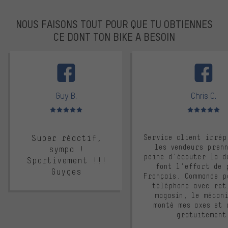
NOUS FAISONS TOUT POUR QUE TU OBTIENNES
CE DONT TON BIKE A BESOIN
facebook
Guy B.
Chris C.
Note moyenne : 5 sur 5
Note moyenne : 
Super réactif,
Service client irrép
les vendeurs pren
sympa !
peine d'écouter la d
Sportivement !!!
font l'effort de 
Guyges
Français. Commande p
téléphone avec ret
magasin, le mécan
monté mes axes et 
gratuitement