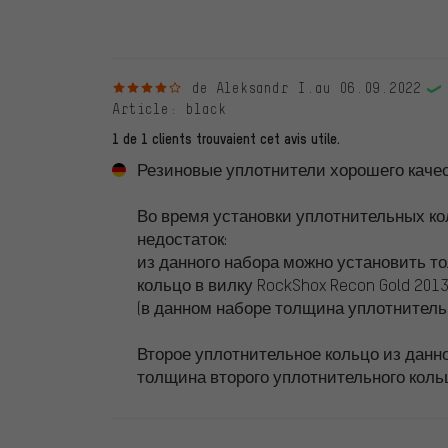
d'une coche verte. Nous publions toutes les évaluatio
4 sur 5 étoiles
de Aleksandr I.
au 06.09.2022
Article
: black
1 de 1 clients trouvaient cet avis utile.
Резиновые уплотнители хорошего качес
Во время установки уплотнительных к
недостаток:
из данного набора можно установить т
кольцо в вилку RockShox Recon Gold 2013
(в данном наборе толщина уплотнительн
Второе уплотнительное кольцо из данн
толщина второго уплотнительного коль