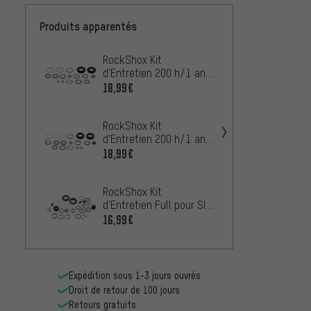
Produits apparentés
RockShox Kit
RockS
d'Entretien 200 h/1 an
All Tr
pour Reba A7 120 mm
Solo/D
18,99€
11,99
àpd Modèle 2018
Modèl
RockShox Kit
RockS
d'Entretien 200 h/1 an
d'Entr
pour Reba A7 Boost
Reba S
18,99€
11,99
130-150 mm àpd Mod.
29"
2018
RockShox Kit
RockS
d'Entretien Full pour SID
d'Entr
/ Reba Solo Air Modèles
pour R
16,99€
11,99
2012-2016
Boost
Expédition sous 1-3 jours ouvrés
Droit de retour de 100 jours
Retours gratuits