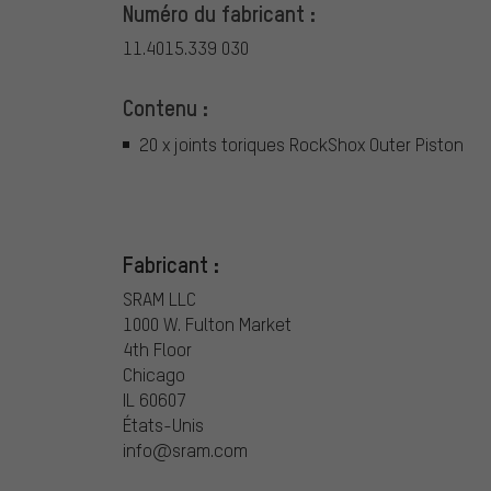
Numéro du fabricant :
11.4015.339 030
Contenu :
20 x joints toriques RockShox Outer Piston
Fabricant :
SRAM LLC
1000 W. Fulton Market
4th Floor
Chicago
IL 60607
États-Unis
info@sram.com