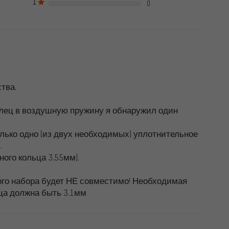
1
ns remises en bonne et due forme.
0
тва.
олец в воздушную пружину я обнаружил один
олько одно (из двух необходимых) уплотнительное
.
ого кольца 3.55мм).
ого набора будет НЕ совместимо! Необходимая
ца должна быть 3.1мм