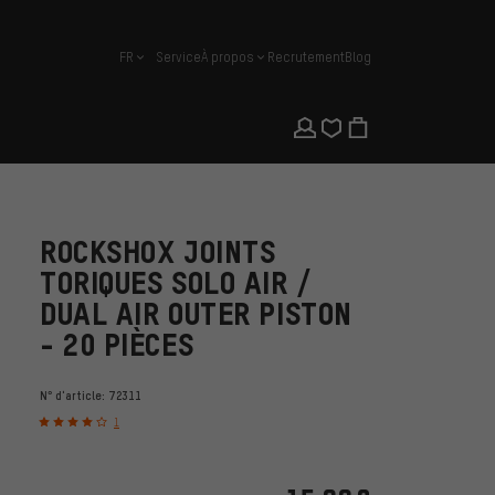
FR
Service
À propos
Recrutement
Blog
français
ROCKSHOX JOINTS
TORIQUES SOLO AIR /
DUAL AIR OUTER PISTON
- 20 PIÈCES
N° d'article:
72311
1