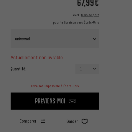
67,99€
excl.
frais de port
pour la livraison vers
États-Unis
universal
actuellement non livrable
Quantité:
1
Livraison impossible à États-Unis
Préviens-moi
Comparer
Garder