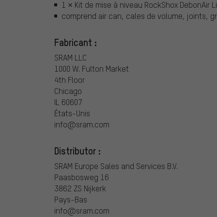
1 × Kit de mise à niveau RockShox DebonAir 
comprend air can, cales de volume, joints, gr
Fabricant :
SRAM LLC
1000 W. Fulton Market
4th Floor
Chicago
IL 60607
États-Unis
info@sram.com
Distributor :
SRAM Europe Sales and Services B.V.
Paasbosweg 16
3862 ZS Nijkerk
Pays-Bas
info@sram.com