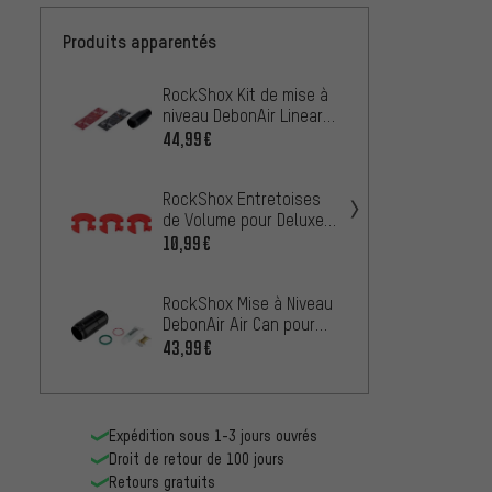
Produits apparentés
RockShox Kit de mise à
RockSh
niveau DebonAir Linear
cartou
XL 37,5–45 mm pour
progre
44,99€
À PARTIR
SIDLuxe
Delux
2023
RockShox Entretoises
RockS
de Volume pour Deluxe /
Détac
Super Deluxe
10,99€
(A1-B
À PARTIR
RockShox Mise à Niveau
DebonAir Air Can pour
RockSh
MonarchXX/Plus/R/RT/RT3/RL
43,99€
cartou
àpd2014
Super
36,99
C1 20
Expédition sous 1-3 jours ouvrés
Droit de retour de 100 jours
Retours gratuits