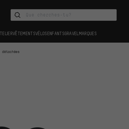
TELIER
VÊTEMENTS
VÉLOS
ENFANTS
GRAVEL
MARQUES
s détachées