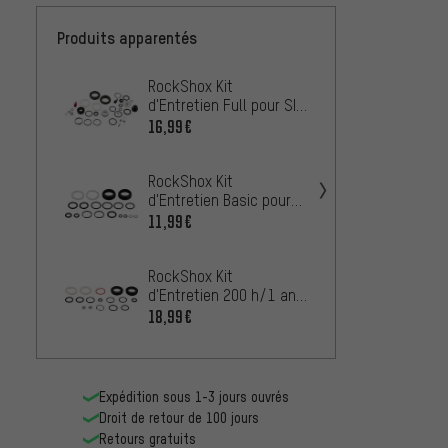
Produits apparentés
RockShox Kit
RockS
d'Entretien Full pour SID
d'Entr
/ Reba Solo Air Modèles
pour 
16,99€
18,99
2012-2016
130-1
2018
RockShox Kit
RockS
d'Entretien Basic pour
d'Entr
Reba Solo Air 27,5+ /
pour R
11,99€
35,99
29"
(2026+
RockShox Kit
RockS
d'Entretien 200 h/1 an
d'Entr
pour Reba A7 120 mm
Revela
18,99€
11,99
àpd Modèle 2018
Air M
Expédition sous 1-3 jours ouvrés
Droit de retour de 100 jours
Retours gratuits