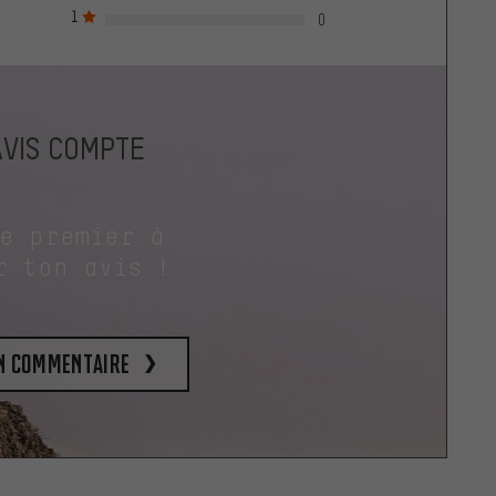
1
0
AVIS COMPTE
le premier à
r ton avis !
un commentaire