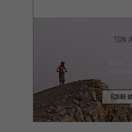
TON 
Sois 
laisse
Écrire 