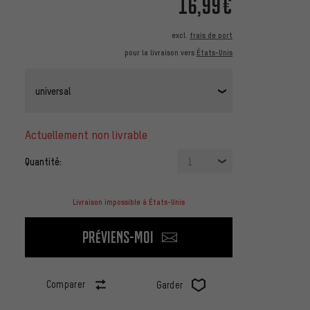
16,99€
excl.
frais de port
pour la livraison vers
États-Unis
universal
actuellement non livrable
Quantité:
1
Livraison impossible à États-Unis
Préviens-moi
Comparer
Garder