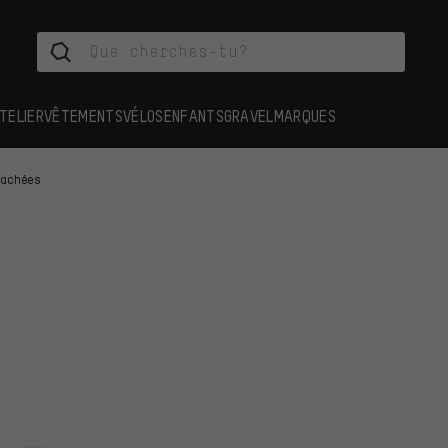
TELIER
VÊTEMENTS
VÉLOS
ENFANTS
GRAVEL
MARQUES
tachées