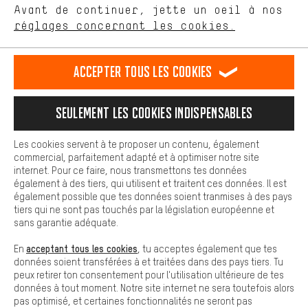
Avant de continuer, jette un oeil à nos
Plus de confort
FR
EN
DE
ES
français
english
Deutsch
español
réglages concernant les cookies.
L'expérience d'achat est plus confortable. Ton expérience d'achat
est plus confortable. Avec les cookies de confort, nous
établissons des liens avec des plateformes de médias sociaux.
RÉSILIER LE CONTRAT
Communauté d'Aix-la-Chapelle
Accepter tous les cookies
Nous pouvons ainsi mettre à ta disposition d'autres contenus et
informations utiles. De plus, tu as la possibilité d'utiliser des
Programme d'affiliation
Mentions Légales
Protection des données
services supplémentaires qui te permettent de trouver plus
Seulement les cookies indispensables
facilement les bons produits. Par exemple, nous proposons une
Conditions générales de vente
Plateforme d'Alerte
fonction de chat qui permet de répondre rapidement et
facilement aux questions.
Reprise des batteries
Corepile
Paramètres de cookies
Les cookies servent à te proposer un contenu, également
commercial, parfaitement adapté et à optimiser notre site
Cookies de base
internet. Pour ce faire, nous transmettons tes données
Modifier le contraste
Les cookies de base garantissent que tu puisses utiliser les
également à des tiers, qui utilisent et traitent ces données. Il est
fonctions de notre site web.
également possible que tes données soient tranmises à des pays
Tous les prix s'entendent en euros (MwSt hors) plus les
tiers qui ne sont pas touchés par la législation européenne et
frais de port
États-Unis
pour la livraison vers
.
sans garantie adéquate.
acceptant tous les cookies
En
, tu acceptes également que tes
données soient transférées à et traitées dans des pays tiers. Tu
peux retirer ton consentement pour l'utilisation ultérieure de tes
données à tout moment. Notre site internet ne sera toutefois alors
pas optimisé, et certaines fonctionnalités ne seront pas