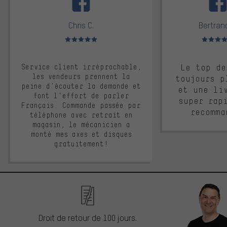
Chris C.
Bertrand
Note moyenne : 5 sur 5
Note moyen
Service client irréprochable,
Le top de
les vendeurs prennent la
toujours p
peine d'écouter la demande et
et une li
font l'effort de parler
super rap
Français. Commande passée par
recomma
téléphone avec retrait en
magasin, le mécanicien a
monté mes axes et disques
gratuitement!
Droit de retour de 100 jours.