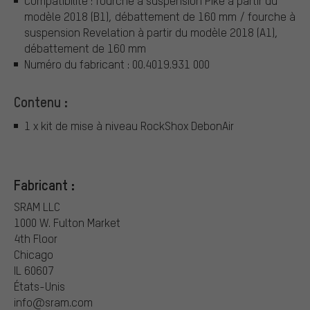
Compatibilité : fourche à suspension Pike à partir du
modèle 2018 (B1), débattement de 160 mm / fourche à
suspension Revelation à partir du modèle 2018 (A1),
débattement de 160 mm
Numéro du fabricant : 00.4019.931 000
Contenu :
1 x kit de mise à niveau RockShox DebonAir
Fabricant :
SRAM LLC
1000 W. Fulton Market
4th Floor
Chicago
IL 60607
États-Unis
info@sram.com