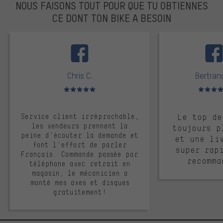
NOUS FAISONS TOUT POUR QUE TU OBTIENNES
CE DONT TON BIKE A BESOIN
facebook
Chris C.
Bertrand
Note moyenne : 5 sur 5
Note moyen
Service client irréprochable,
Le top de
les vendeurs prennent la
toujours p
peine d'écouter la demande et
et une li
font l'effort de parler
super rap
Français. Commande passée par
recomma
téléphone avec retrait en
magasin, le mécanicien a
monté mes axes et disques
gratuitement!