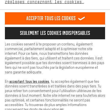
français
english
Deutsch
español
réglages concernant les cookies.
L'expérience d'achat est plus confortable. Ton expérience d'achat
est plus confortable. Avec les cookies de confort, nous
établissons des liens avec des plateformes de médias sociaux.
RÉSILIER LE CONTRAT
Communauté d'Aix-la-Chapelle
Accepter tous les cookies
Nous pouvons ainsi mettre à ta disposition d'autres contenus et
informations utiles. De plus, tu as la possibilité d'utiliser des
Programme d'affiliation
Mentions Légales
Protection des données
services supplémentaires qui te permettent de trouver plus
Seulement les cookies indispensables
facilement les bons produits. Par exemple, nous proposons une
Conditions générales de vente
Plateforme d'Alerte
fonction de chat qui permet de répondre rapidement et
facilement aux questions.
Reprise des batteries
Corepile
Paramètres de cookies
Les cookies servent à te proposer un contenu, également
commercial, parfaitement adapté et à optimiser notre site
Cookies de base
internet. Pour ce faire, nous transmettons tes données
Modifier le contraste
Les cookies de base garantissent que tu puisses utiliser les
également à des tiers, qui utilisent et traitent ces données. Il est
fonctions de notre site web.
également possible que tes données soient tranmises à des pays
Tous les prix s'entendent en euros (MwSt hors) plus les
tiers qui ne sont pas touchés par la législation européenne et
frais de port
États-Unis
pour la livraison vers
.
sans garantie adéquate.
acceptant tous les cookies
En
, tu acceptes également que tes
données soient transférées à et traitées dans des pays tiers. Tu
peux retirer ton consentement pour l'utilisation ultérieure de tes
données à tout moment. Notre site internet ne sera toutefois alors
pas optimisé, et certaines fonctionnalités ne seront pas
accessibles. Tu trouveras de plus amples informations
ici
concernant tes droits de révocation
.