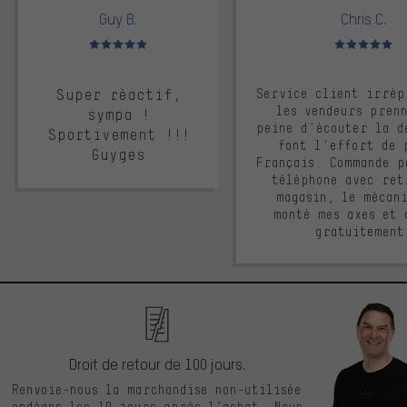
Guy B.
Chris C.
Note moyenne : 5 sur 5
Note moyenne : 
Super réactif,
Service client irrép
les vendeurs pren
sympa !
peine d'écouter la d
Sportivement !!!
font l'effort de 
Guyges
Français. Commande p
téléphone avec ret
magasin, le mécan
monté mes axes et 
gratuitement
Droit de retour de 100 jours.
Renvoie-nous la marchandise non-utilisée
endéans les 10 jours après l’achat. Nous