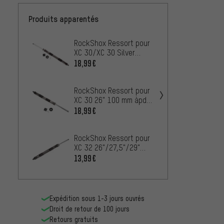
Produits apparentés
RockShox Ressort pour
RockS
XC 30/XC 30 Silver
XC 30
27,5"/29" 100 mm
àpd M
18,99€
14,99
RockShox Ressort pour
XC 30 26" 100 mm àpd
Modèle 2012
18,99€
RockShox Ressort pour
XC 32 26"/27,5"/29"
120 mm
13,99€
Expédition sous 1-3 jours ouvrés
Droit de retour de 100 jours
Retours gratuits