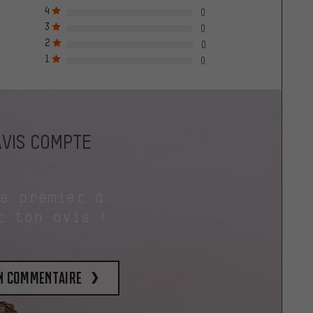
4
0
3
0
2
0
1
0
AVIS COMPTE
le premier à
r ton avis !
un commentaire