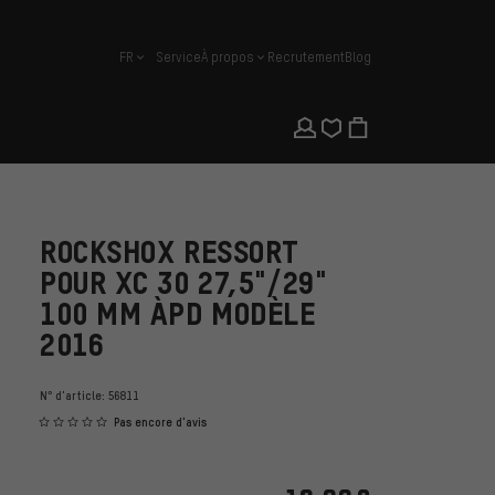
FR
Service
À propos
Recrutement
Blog
français
ROCKSHOX RESSORT
POUR XC 30 27,5"/29"
100 MM ÀPD MODÈLE
2016
N° d'article:
56811
Pas encore d'avis