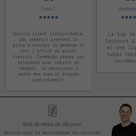
Chris C.
Bertrand
Note moyenne : 5 sur 5
Note moyen
Service client irréprochable,
Le top de
les vendeurs prennent la
toujours p
peine d'écouter la demande et
et une li
font l'effort de parler
super rap
Français. Commande passée par
recomma
téléphone avec retrait en
magasin, le mécanicien a
monté mes axes et disques
gratuitement!
Droit de retour de 100 jours.
Renvoie-nous la marchandise non-utilisée