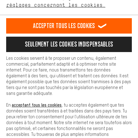
Plus de confort
FR
EN
DE
ES
français
english
Deutsch
español
réglages concernant les cookies.
L'expérience d'achat est plus confortable. Ton expérience d'achat
est plus confortable. Avec les cookies de confort, nous
établissons des liens avec des plateformes de médias sociaux.
RÉSILIER LE CONTRAT
Communauté d'Aix-la-Chapelle
Accepter tous les cookies
Nous pouvons ainsi mettre à ta disposition d'autres contenus et
informations utiles. De plus, tu as la possibilité d'utiliser des
Programme d'affiliation
Mentions Légales
Protection des données
services supplémentaires qui te permettent de trouver plus
Seulement les cookies indispensables
facilement les bons produits. Par exemple, nous proposons une
Conditions générales de vente
Plateforme d'Alerte
fonction de chat qui permet de répondre rapidement et
facilement aux questions.
Reprise des batteries
Corepile
Paramètres de cookies
Les cookies servent à te proposer un contenu, également
commercial, parfaitement adapté et à optimiser notre site
Cookies de base
Modifier le contraste
internet. Pour ce faire, nous transmettons tes données
Les cookies de base garantissent que tu puisses utiliser les
également à des tiers, qui utilisent et traitent ces données. Il est
fonctions de notre site web.
Tous les prix s'entendent en euros (MwSt hors) plus les
également possible que tes données soient tranmises à des pays
tiers qui ne sont pas touchés par la législation européenne et
frais de port
États-Unis
pour la livraison vers
.
sans garantie adéquate.
acceptant tous les cookies
En
, tu acceptes également que tes
données soient transférées à et traitées dans des pays tiers. Tu
peux retirer ton consentement pour l'utilisation ultérieure de tes
données à tout moment. Notre site internet ne sera toutefois alors
pas optimisé, et certaines fonctionnalités ne seront pas
accessibles. Tu trouveras de plus amples informations