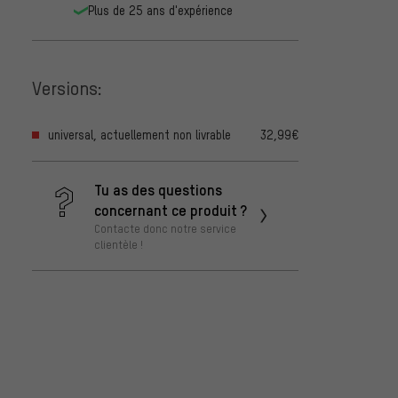
Plus de 25 ans d'expérience
Versions:
universal, actuellement non livrable
32,99€
Tu as des questions
concernant ce produit ?
Contacte donc notre service
clientèle !