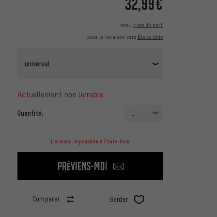
32,99€
excl.
frais de port
pour la livraison vers
États-Unis
universal
actuellement non livrable
Quantité:
1
Livraison impossible à États-Unis
Préviens-moi
Comparer
Garder