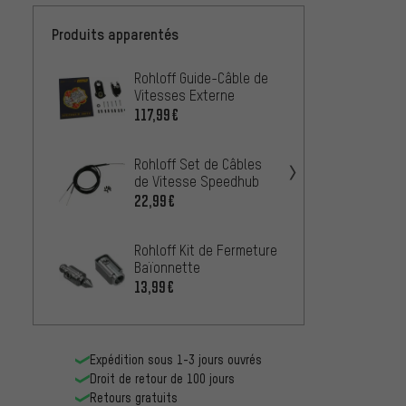
Produits apparentés
Rohloff Guide-Câble de
Rohlof
Vitesses Externe
Pignon
Spline
117,99€
23,99
Speed
Rohloff Set de Câbles
Rohlof
de Vitesse Speedhub
Pignon
Spline
22,99€
22,99
Speed
Rohloff Kit de Fermeture
Rohlof
Baïonnette
Speed
13,99€
15,99
Expédition sous 1-3 jours ouvrés
Droit de retour de 100 jours
Retours gratuits