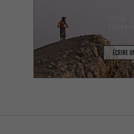
Sois 
laisse
Écrire 