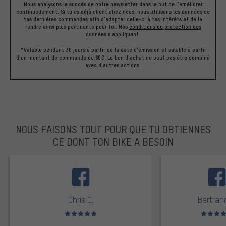
Nous analysons le succès de notre newsletter dans le but de l'améliorer
continuellement. Si tu es déjà client chez nous, nous utilisons les données de
tes dernières commandes afin d'adapter celle-ci à tes intérêts et de la
rendre ainsi plus pertinente pour toi.
Nos
conditions de protection des
données
s'appliquent.
*Valable pendant 30 jours à partir de la date d'émission et valable à partir
d'un montant de commande de 60€. Le bon d'achat ne peut pas être combiné
avec d'autres actions.
NOUS FAISONS TOUT POUR QUE TU OBTIENNES
CE DONT TON BIKE A BESOIN
facebook
Chris C.
Bertrand
Note moyenne : 5 sur 5
Note moyen