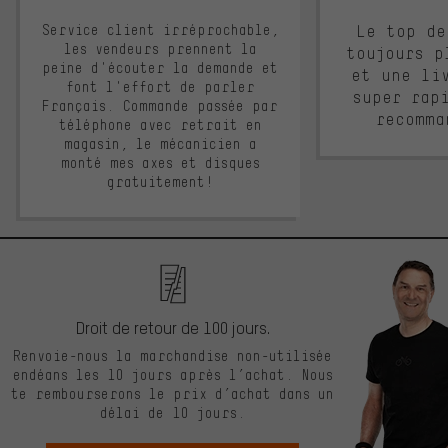
Service client irréprochable,
Le top de
les vendeurs prennent la
toujours p
peine d'écouter la demande et
et une li
font l'effort de parler
super rap
Français. Commande passée par
recomma
téléphone avec retrait en
magasin, le mécanicien a
monté mes axes et disques
gratuitement!
Droit de retour de 100 jours.
Renvoie-nous la marchandise non-utilisée
endéans les 10 jours après l’achat. Nous
te rembourserons le prix d’achat dans un
délai de 10 jours.