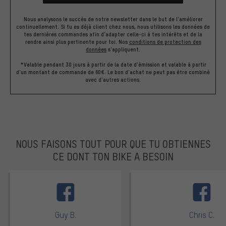
Nous analysons le succès de notre newsletter dans le but de l'améliorer
continuellement. Si tu es déjà client chez nous, nous utilisons les données de
tes dernières commandes afin d'adapter celle-ci à tes intérêts et de la
rendre ainsi plus pertinente pour toi.
Nos
conditions de protection des
données
s'appliquent.
*Valable pendant 30 jours à partir de la date d'émission et valable à partir
d'un montant de commande de 60€. Le bon d'achat ne peut pas être combiné
avec d'autres actions.
NOUS FAISONS TOUT POUR QUE TU OBTIENNES
CE DONT TON BIKE A BESOIN
facebook
Guy B.
Chris C.
Note moyenne : 5 sur 5
Note moyenne : 