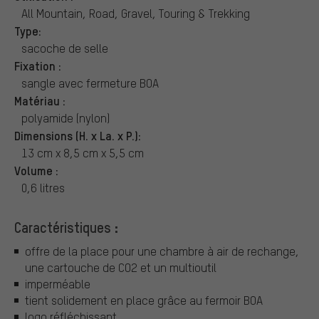
All Mountain, Road, Gravel, Touring & Trekking
Type:
sacoche de selle
Fixation :
sangle avec fermeture BOA
Matériau :
polyamide (nylon)
Dimensions (H. x La. x P.):
13 cm x 8,5 cm x 5,5 cm
Volume :
0,6 litres
Caractéristiques :
offre de la place pour une chambre à air de rechange,
une cartouche de CO2 et un multioutil
imperméable
tient solidement en place grâce au fermoir BOA
logo réfléchissant