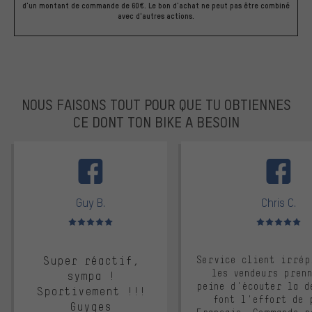
d'un montant de commande de 60€. Le bon d'achat ne peut pas être combiné
avec d'autres actions.
NOUS FAISONS TOUT POUR QUE TU OBTIENNES
CE DONT TON BIKE A BESOIN
facebook
Guy B.
Chris C.
Note moyenne : 5 sur 5
Note moyenne : 
Super réactif,
Service client irrép
les vendeurs pren
sympa !
peine d'écouter la d
Sportivement !!!
font l'effort de 
Guyges