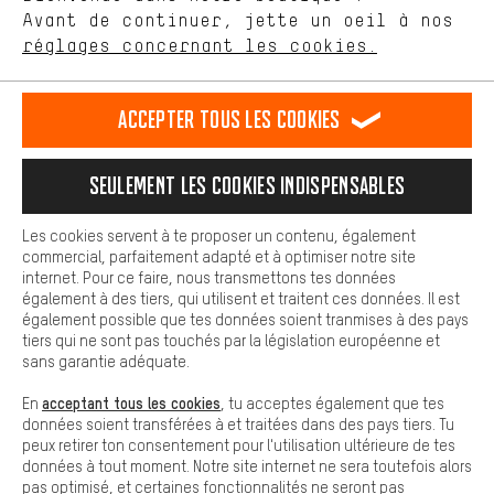
Avant de continuer, jette un oeil à nos
Plus de confort
FR
EN
DE
ES
français
english
Deutsch
español
réglages concernant les cookies.
L'expérience d'achat est plus confortable. Ton expérience d'achat
est plus confortable. Avec les cookies de confort, nous
établissons des liens avec des plateformes de médias sociaux.
RÉSILIER LE CONTRAT
Communauté d'Aix-la-Chapelle
Accepter tous les cookies
Nous pouvons ainsi mettre à ta disposition d'autres contenus et
informations utiles. De plus, tu as la possibilité d'utiliser des
Programme d'affiliation
Mentions Légales
Protection des données
services supplémentaires qui te permettent de trouver plus
Seulement les cookies indispensables
facilement les bons produits. Par exemple, nous proposons une
Conditions générales de vente
Plateforme d'Alerte
fonction de chat qui permet de répondre rapidement et
facilement aux questions.
Reprise des batteries
Corepile
Paramètres de cookies
Les cookies servent à te proposer un contenu, également
commercial, parfaitement adapté et à optimiser notre site
Cookies de base
Modifier le contraste
internet. Pour ce faire, nous transmettons tes données
Les cookies de base garantissent que tu puisses utiliser les
également à des tiers, qui utilisent et traitent ces données. Il est
fonctions de notre site web.
Tous les prix s'entendent en euros (MwSt hors) plus les
également possible que tes données soient tranmises à des pays
tiers qui ne sont pas touchés par la législation européenne et
frais de port
États-Unis
pour la livraison vers
.
sans garantie adéquate.
acceptant tous les cookies
En
, tu acceptes également que tes
données soient transférées à et traitées dans des pays tiers. Tu
peux retirer ton consentement pour l'utilisation ultérieure de tes
données à tout moment. Notre site internet ne sera toutefois alors
pas optimisé, et certaines fonctionnalités ne seront pas