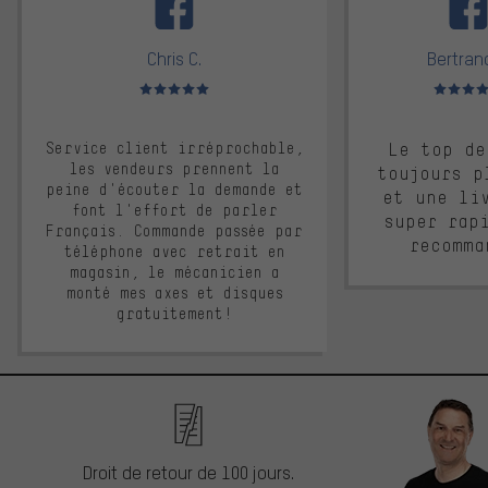
Chris C.
Bertrand
Note moyenne : 5 sur 5
Note moyen
Service client irréprochable,
Le top de
les vendeurs prennent la
toujours p
peine d'écouter la demande et
et une li
font l'effort de parler
super rap
Français. Commande passée par
recomma
téléphone avec retrait en
magasin, le mécanicien a
monté mes axes et disques
gratuitement!
Droit de retour de 100 jours.