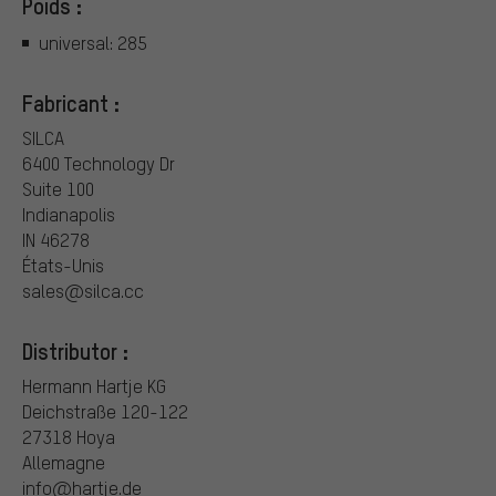
Poids :
universal: 285
Fabricant :
SILCA
6400 Technology Dr
Suite 100
Indianapolis
IN 46278
États-Unis
sales@silca.cc
Distributor :
Hermann Hartje KG
Deichstraße 120-122
27318 Hoya
Allemagne
info@hartje.de