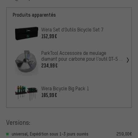
Produits apparentés
Wera Set d'Outils Bicycle Set 7
152,99€
ParkTool Accessoire de meulage
diamant pour carbone pour l’outil DT-5 /
DT-5.2
234,99€
Wera Bicycle Big Pack 1
105,99€
Versions:
universal, Expédition sous 1-3 jours ouvrés
259,00€