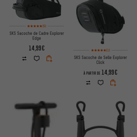
Note moyenne : 5 sur 5 d'après 5 avis
(5)
SKS Sacoche de Cadre Explorer
Edge
14,99€
Note moyenne : 5 sur 5 d'après
(1)
SKS Sacoche de Selle Explorer
Click
14,99€
À PARTIR DE