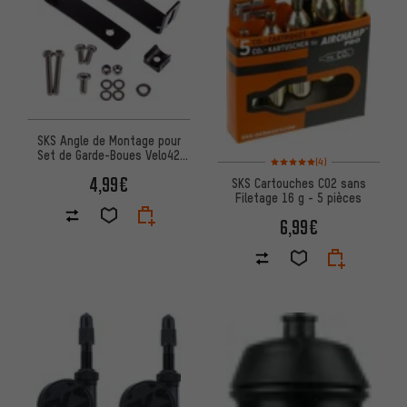
SKS Angle de Montage pour
Set de Garde-Boues Velo42
Note moyenne : 5 sur 5 d'après
(4)
Urban/Velo47 Trekking
4,99€
SKS Cartouches CO2 sans
Filetage 16 g - 5 pièces
6,99€