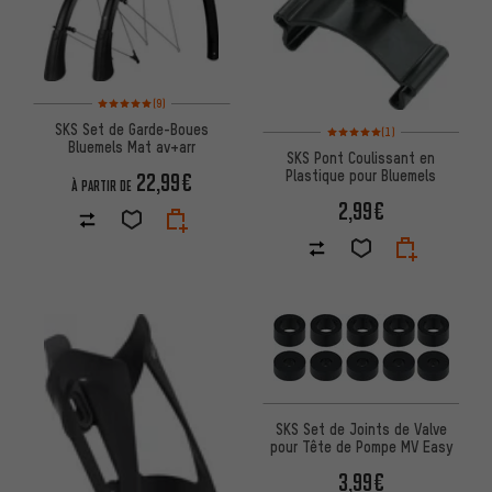
Note moyenne : 5 sur 5 d'après 9 avis
(9)
Note moyenne : 5 sur 5 d'après
SKS Set de Garde-Boues
(1)
Bluemels Mat av+arr
SKS Pont Coulissant en
Plastique pour Bluemels
22,99€
À PARTIR DE
2,99€
SKS Set de Joints de Valve
pour Tête de Pompe MV Easy
3,99€