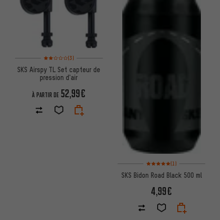
Note moyenne : 2 sur 5 d'après 3 avis
(3)
SKS Airspy TL Set capteur de
pression d'air
52,99€
À PARTIR DE
Note moyenne : 5 sur 5 d'après
(1)
SKS Bidon Road Black 500 ml
4,99€