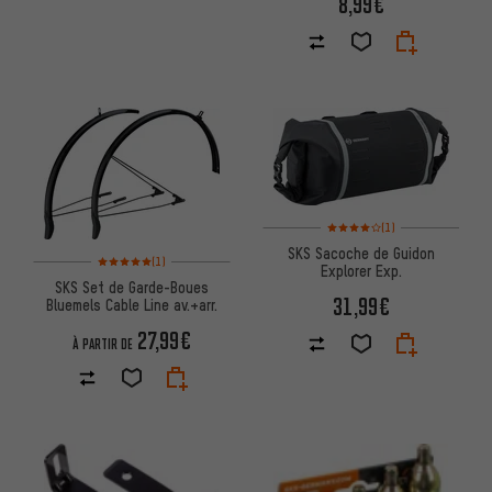
8,99€
Note moyenne : 4 sur 5 d'après
(1)
SKS Sacoche de Guidon
Note moyenne : 5 sur 5 d'après 1 avis
(1)
Explorer Exp.
SKS Set de Garde-Boues
31,99€
Bluemels Cable Line av.+arr.
27,99€
À PARTIR DE