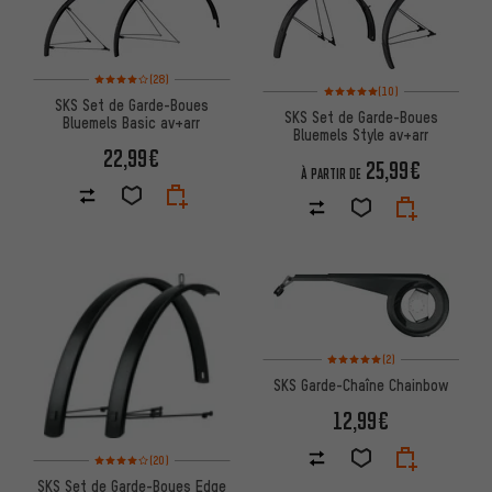
Note moyenne : 4 sur 5 d'après 28 avis
(28)
Note moyenne : 5 sur 5 d'après 
(10)
SKS Set de Garde-Boues
SKS Set de Garde-Boues
Bluemels Basic av+arr
Bluemels Style av+arr
22,99€
25,99€
À PARTIR DE
Note moyenne : 5 sur 5 d'après
(2)
SKS Garde-Chaîne Chainbow
12,99€
Note moyenne : 4 sur 5 d'après 20 avis
(20)
SKS Set de Garde-Boues Edge