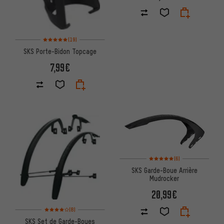
Note moyenne : 5 sur 5 d'après 19 avis
(19)
SKS Porte-Bidon Topcage
7,99€
Note moyenne : 5 sur 5 d'après
(6)
SKS Garde-Boue Arrière
Mudrocker
20,99€
Note moyenne : 4 sur 5 d'après 8 avis
(8)
SKS Set de Garde-Boues