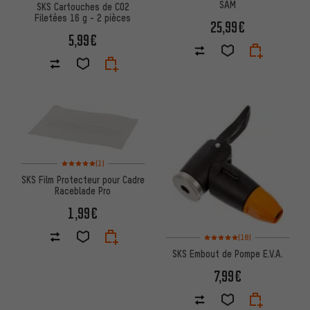
SAM
SKS Cartouches de CO2
Filetées 16 g - 2 pièces
25,99€
5,99€
Note moyenne : 5 sur 5 d'après 1 avis
(1)
SKS Film Protecteur pour Cadre
Raceblade Pro
1,99€
Note moyenne : 5 sur 5 d'après 
(18)
SKS Embout de Pompe E.V.A.
7,99€