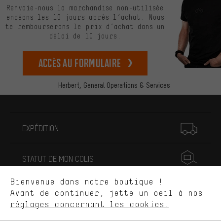
Renvoie-nous la marchandise non-utilisée
endéans les 10 jours après l’achat. Nous
te rembourserons le prix d’achat dans un
délai de 10 jours.
Accès au formulaire
Herbert,
General Operations & Services
Des offres plus adaptées
Au lieu de pubs au hasard, nous afficherons des offres plus
pertinentes. Les cookies de marketing nous aident à identifier tes
Plus d'informations
intérêts et à te présenter des offres et des conseils sur mesure.
EXPÉDITION
Plus de performance
Ce que tu cherches sur notre boutique et ce dont tu as besoin :
STATUT DE MON COLIS
ça nous intéresse. Avec les cookies 'performance', tu peux nous
aider à améliorer notre site Internet et la gamme de produits que
Bienvenue dans notre boutique !
nous proposons grâce à ton comportement d'achat.
RÉVOCATION
Avant de continuer, jette un oeil à nos
Plus de confort
réglages concernant les cookies.
L'expérience d'achat est plus confortable. Ton expérience d'achat
SERVICE