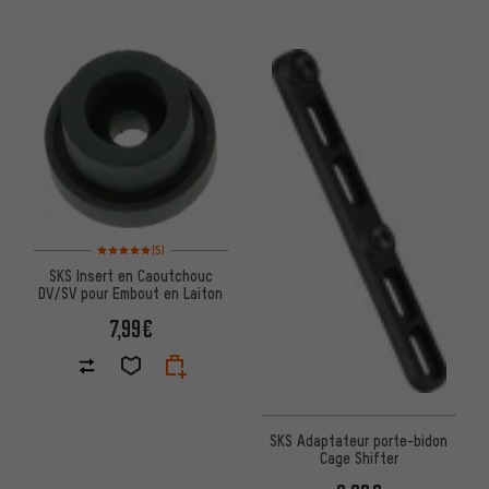
Note moyenne : 5 sur 5 d'après 5 avis
(5)
SKS Insert en Caoutchouc
DV/SV pour Embout en Laiton
7,99€
SKS Adaptateur porte-bidon
Cage Shifter