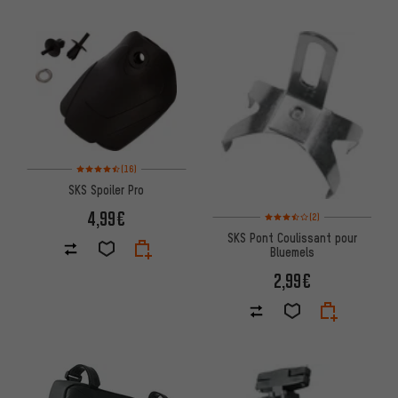
Note moyenne : 4,5 sur 5 d'après 16 avis
(16)
SKS Spoiler Pro
Note moyenne : 3,5 sur 5 d'apr
4,99€
(2)
SKS Pont Coulissant pour
Bluemels
2,99€