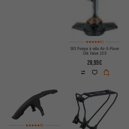
Note moyenne : 5 sur 5 d'après
(1)
SKS Pompe à vélo Air-X-Plorer
Clik Valve 10.0
28,99€
Note moyenne : 5 sur 5 d'après 5 avis
(5)