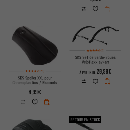
Note moyenne : 4,5 sur 5 d'apr
(4)
SKS Set de Garde-Boues
Veloflexx av+arr
20,99€
Note moyenne : 4,5 sur 5 d'après 26 avis
(26)
À PARTIR DE
SKS Spoiler XXL pour
Chromoplastics / Bluemels
4,99€
RETOUR EN STOCK