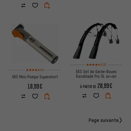
Note moyenne : 4,5 sur 5 d'aprè
(12)
Note moyenne : 4,5 sur 5 d'après 4 avis
(4)
SKS Set de Garde-Boues
Raceblade Pro XL av+arr
SKS Mini-Pompe Supershort
20,99€
18,99€
À PARTIR DE
Page suivante