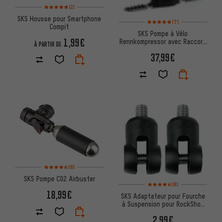
Note moyenne : 5 sur 5 d'après 2 avis
(2)
SKS Housse pour Smartphone
Note moyenne : 5 sur 5 d'après
(7)
Compit
SKS Pompe à Vélo
1,99€
Rennkompressor avec Raccord
À PARTIR DE
de Tuyau Multivalve
37,99€
Note moyenne : 4,5 sur 5 d'après 8 avis
(8)
SKS Pompe CO2 Airbuster
Note moyenne : 4,5 sur 5 d'aprè
(8)
18,99€
SKS Adaptateur pour Fourche
à Suspension pour RockShox
et Suntour
2,99€