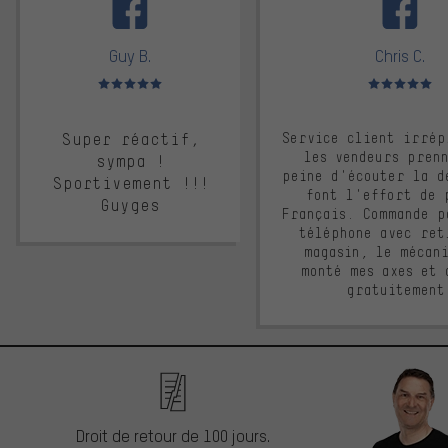
Guy B.
Chris C.
Note moyenne : 5 sur 5
Note moyenne : 
Super réactif,
Service client irrép
les vendeurs pren
sympa !
peine d'écouter la d
Sportivement !!!
font l'effort de 
Guyges
Français. Commande p
téléphone avec ret
magasin, le mécan
monté mes axes et 
gratuitement
Droit de retour de 100 jours.