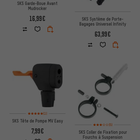
SKS Garde-Boue Avant
Mudrocker
16,99€
SKS Système de Porte-
Bagages Universel Infinity
63,99€
Note moyenne : 5 sur 5 d'après 1 avis
(1)
SKS Tête de Pompe MV Easy
Note moyenne : 3 sur 5 d'après
(5)
7,99€
SKS Coller de Fixation pour
Fourchs à Suspension