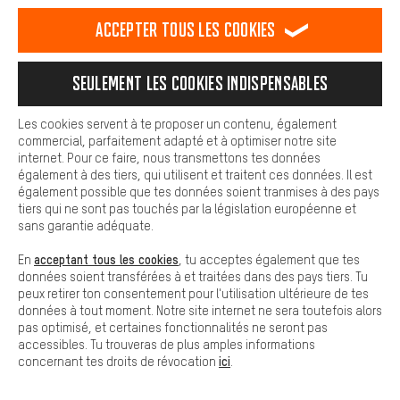
est plus confortable. Avec les cookies de confort, nous
établissons des liens avec des plateformes de médias sociaux.
Accepter tous les cookies
Nous pouvons ainsi mettre à ta disposition d'autres contenus et
informations utiles. De plus, tu as la possibilité d'utiliser des
FAQ
services supplémentaires qui te permettent de trouver plus
Seulement les cookies indispensables
facilement les bons produits. Par exemple, nous proposons une
fonction de chat qui permet de répondre rapidement et
GUIDE DES TAILLES
facilement aux questions.
Les cookies servent à te proposer un contenu, également
commercial, parfaitement adapté et à optimiser notre site
Cookies de base
internet. Pour ce faire, nous transmettons tes données
BOÎTE À IDÉES
Les cookies de base garantissent que tu puisses utiliser les
également à des tiers, qui utilisent et traitent ces données. Il est
fonctions de notre site web.
également possible que tes données soient tranmises à des pays
tiers qui ne sont pas touchés par la législation européenne et
COMMUNAUTÉ D'AIX-LA-CHAPELLE
sans garantie adéquate.
acceptant tous les cookies
En
, tu acceptes également que tes
NOTRE ÉQUIPE
données soient transférées à et traitées dans des pays tiers. Tu
peux retirer ton consentement pour l'utilisation ultérieure de tes
données à tout moment. Notre site internet ne sera toutefois alors
pas optimisé, et certaines fonctionnalités ne seront pas
accessibles. Tu trouveras de plus amples informations
ici
concernant tes droits de révocation
.
#DEINBIKEBRAUCHTDAS