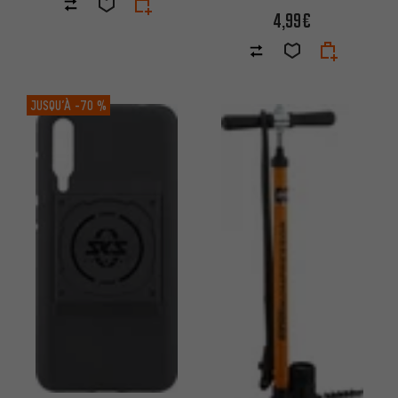
4,99€
JUSQU’À
-70 %