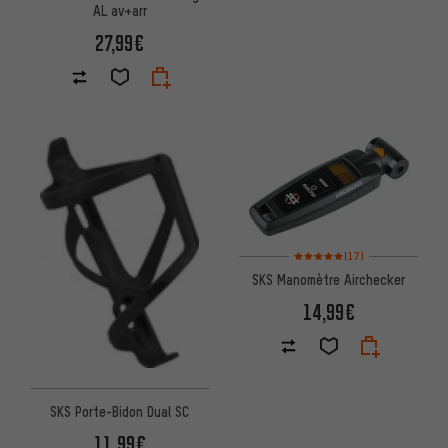
AL av+arr
27,99€
Note moyenne : 5 sur 5 d'après 
(17)
SKS Manomètre Airchecker
14,99€
SKS Porte-Bidon Dual SC
11,99€