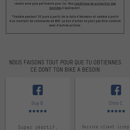
rendre ainsi plus pertinente pour toi.
Nos
conditions de protection des
données
s'appliquent.
*Valable pendant 30 jours à partir de la date d'émission et valable à partir
d'un montant de commande de 60€. Le bon d'achat ne peut pas être combiné
avec d'autres actions.
NOUS FAISONS TOUT POUR QUE TU OBTIENNES
CE DONT TON BIKE A BESOIN
facebook
Guy B.
Chris C.
Note moyenne : 5 sur 5
Note moyenne : 
Super réactif,
Service client irrép