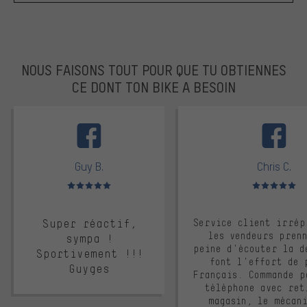
NOUS FAISONS TOUT POUR QUE TU OBTIENNES
CE DONT TON BIKE A BESOIN
facebook
Guy B.
Chris C.
Note moyenne : 5 sur 5
Note moyenne : 
Super réactif,
Service client irrép
les vendeurs pren
sympa !
peine d'écouter la d
Sportivement !!!
font l'effort de 
Guyges
Français. Commande p
téléphone avec ret
magasin, le mécan