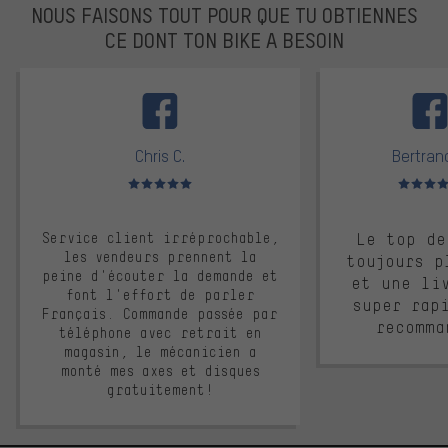
NOUS FAISONS TOUT POUR QUE TU OBTIENNES
CE DONT TON BIKE A BESOIN
facebook
Chris C.
Bertrand
Note moyenne : 5 sur 5
Note moyen
Service client irréprochable,
Le top de
les vendeurs prennent la
toujours p
peine d'écouter la demande et
et une li
font l'effort de parler
super rap
Français. Commande passée par
recomma
téléphone avec retrait en
magasin, le mécanicien a
monté mes axes et disques
gratuitement!