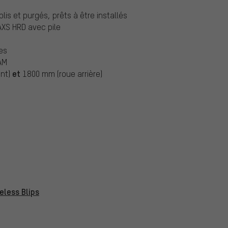
is et purgés, prêts à être installés
 AXS HRD avec pile
es
AM
et
ant)
1800 mm (roue arrière)
eless Blips