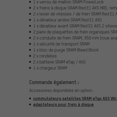
1 x verrou de maillon SRAM PowerLock
2 x freins à disque SRAM Red E1 AXS HRD, rempl
2 x levier de vitesses / de frein SRAM Red E1
1 x dérailleur arrière SRAM Red E1 AXS
1 x dérailleur avant SRAM Red E1 AXS 2 vitess
2 paire de plaquettes de frein organiques SR
2 x conduite de frein SRAM, 950 mm (roue av
1 x sécurité de transport SRAM
1 x bloc de purge SRAM Bleed Block
2 x rondelles
2 x batterie SRAM eTap / AXS
1 x chargeur SRAM
Commande également :
Accessoires disponibles en option :
commutateurs satellites SRAM eTap AXS Wir
adaptateurs pour frein à disque