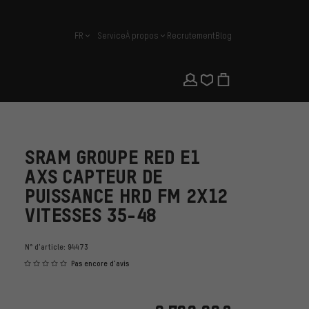
FR
Service
À propos
Recrutement
Blog
français
SRAM GROUPE RED E1
AXS CAPTEUR DE
PUISSANCE HRD FM 2X12
VITESSES 35-48
N° d'article:
94473
Pas encore d'avis