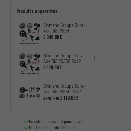
Produits apparentés
Shimano Groupe Dura-
Shiman
Ace Di2 R9250
Di2 R
Powermeter 2x12
2x12
2 940,00€
2 100,
Shiman
Shimano Groupe Dura-
Di2 R
Ace Di2 R9250 2x12
1 440,
2 520,00€
Shimano Groupe Dura-
Ace Di2 R9250 2x12
2 110,00€
À PARTIR DE
Expédition sous 1-3 jours ouvrés
Droit de retour de 100 jours