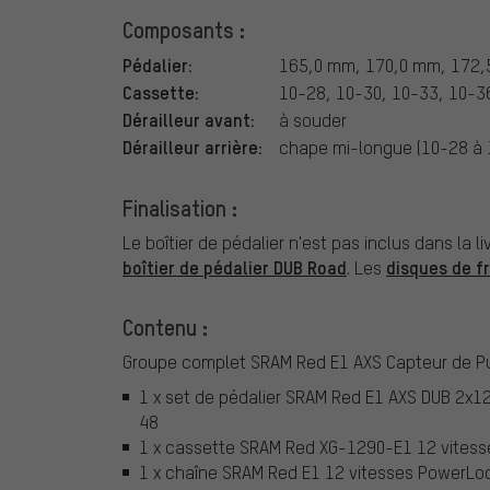
Composants :
Pédalier:
165,0 mm, 170,0 mm, 172,
Cassette:
10-28, 10-30, 10-33, 10-3
Dérailleur avant:
à souder
Dérailleur arrière:
chape mi-longue (10-28 à 
Finalisation :
Le boîtier de pédalier n'est pas inclus dans la
boîtier de pédalier DUB Road
disques de f
. Les
Contenu :
Groupe complet SRAM Red E1 AXS Capteur de Pu
1 x set de pédalier SRAM Red E1 AXS DUB 2x1
48
1 x cassette SRAM Red XG-1290-E1 12 vitess
1 x chaîne SRAM Red E1 12 vitesses PowerLoc