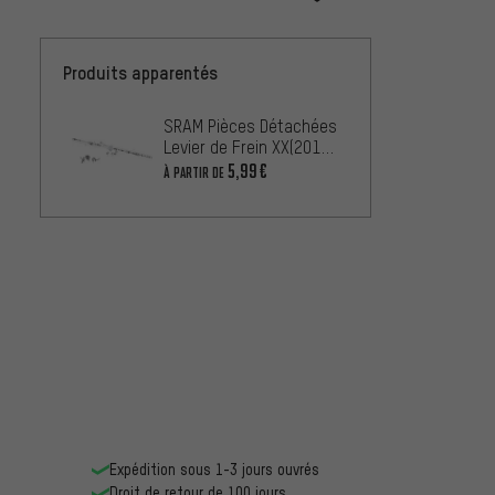
Produits apparentés
SRAM Pièces Détachées
Levier de Frein XX(2013-
2016)/XX
5,99€
À PARTIR DE
WorldCup(2012-2016)
Expédition sous 1-3 jours ouvrés
Droit de retour de 100 jours