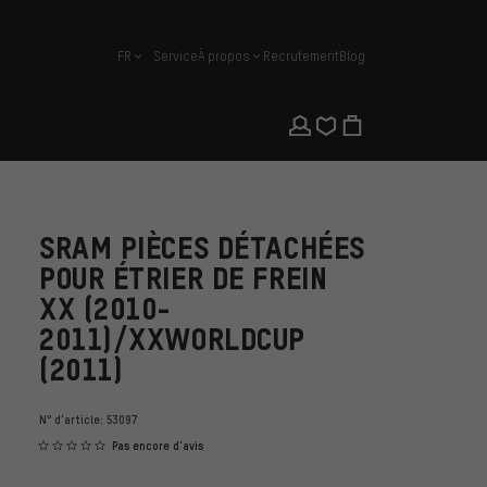
FR
Service
À propos
Recrutement
Blog
français
SRAM PIÈCES DÉTACHÉES
POUR ÉTRIER DE FREIN
XX (2010-
2011)/XXWORLDCUP
(2011)
N° d'article:
53097
Pas encore d'avis