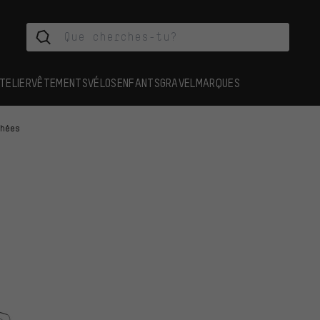
TELIER
VÊTEMENTS
VÉLOS
ENFANTS
GRAVEL
MARQUES
chées