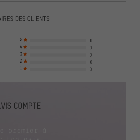
IRES DES CLIENTS
5
0
4
0
3
0
2
0
1
0
AVIS COMPTE
le premier à
r ton avis !