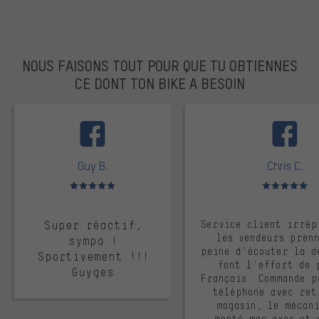
NOUS FAISONS TOUT POUR QUE TU OBTIENNES
CE DONT TON BIKE A BESOIN
facebook
Guy B.
Chris C.
Note moyenne : 5 sur 5
Note moyenne : 
Super réactif,
Service client irrép
les vendeurs pren
sympa !
peine d'écouter la d
Sportivement !!!
font l'effort de 
Guyges
Français. Commande p
téléphone avec ret
magasin, le mécan
monté mes axes et 