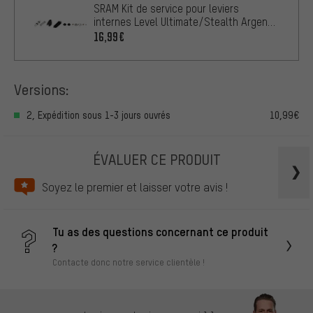
SRAM Kit de service pour leviers
internes Level Ultimate/Stealth Argent
C1
16,99€
Versions:
2, Expédition sous 1-3 jours ouvrés
10,99€
ÉVALUER CE PRODUIT
Soyez le premier et laisser votre avis !
Tu as des questions concernant ce produit
?
Contacte donc notre service clientèle !