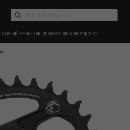
TELIER
VÊTEMENTS
VÉLOS
ENFANTS
GRAVEL
MARQUES
aux