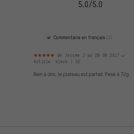
vérifiées jusqu'au 28.05.2022 et à partir du 28.05.202
5.0/5.0
évaluations de clients qui n'ont pas acheté chez nou
d'une coche verte. Nous publions toutes les évaluatio
Commentaire en français
(1)
5 sur 5 étoiles
de Jerome J.
au 28.08.2017
Article
: black | 32
Rien à dire, le plateau est parfait. Pesé à 72g.