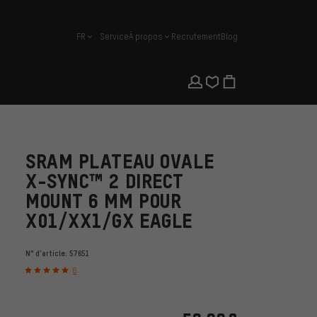
FR
Service
À propos
Recrutement
Blog
français
SRAM PLATEAU OVALE
X-SYNC™ 2 DIRECT
MOUNT 6 MM POUR
X01/XX1/GX EAGLE
N° d'article:
57651
6