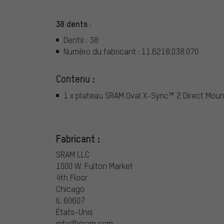
38 dents :
Dents : 38
Numéro du fabricant : 11.6218.038.070
Contenu :
1 x plateau SRAM Oval X-Sync™ 2 Direct Moun
Fabricant :
SRAM LLC
1000 W. Fulton Market
4th Floor
Chicago
IL 60607
États-Unis
info@sram.com