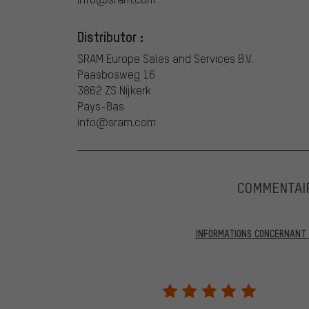
Distributor :
SRAM Europe Sales and Services B.V.
Paasbosweg 16
3862 ZS Nijkerk
Pays-Bas
info@sram.com
COMMENTAI
INFORMATIONS CONCERNANT L
Dans les évaluations publiées, vous trouverez celles a
partir du 28.05.2022, seules les évaluations vérifiées
être indiqué lors de l'évaluation du produit. Nous ne va
de commande. Toutes les évaluations vérifiées sont ma