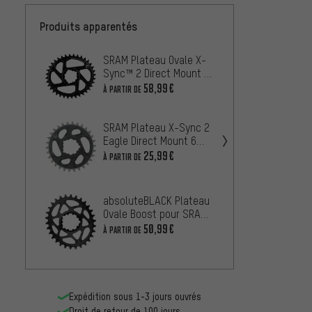
Produits apparentés
SRAM Plateau Ovale X-
SRAM 
Sync™ 2 Direct Mount 3
GX Eag
mm pour X01/XX1/GX
mm
58,99€
À PARTIR DE
À PARTIR
Eagle Boost
SRAM Plateau X-Sync 2
absol
Eagle Direct Mount 6
Ovale
mm
25,99€
À PARTIR DE
DM / 
À PARTIR
3 mm 
Hope 
absoluteBLACK Plateau
Spider
Ovale Boost pour SRAM
Mount
Direct Mount 3 mm
50,99€
À PARTIR
À PARTIR DE
Offset
Expédition sous 1-3 jours ouvrés
Droit de retour de 100 jours