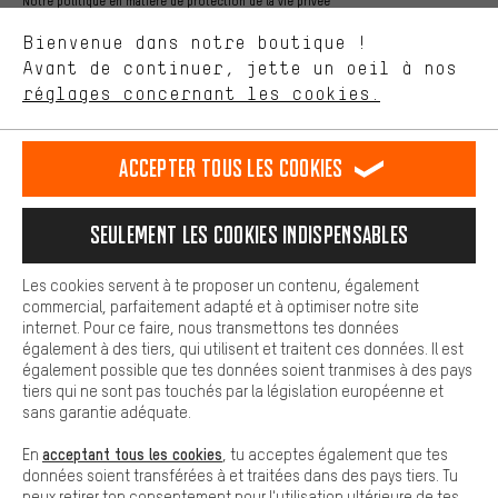
Notre politique en matière de protection de la vie privée
aider à améliorer notre site Internet et la gamme de produits que
Langue"
Bienvenue dans notre boutique !
nous proposons grâce à ton comportement d'achat.
Avant de continuer, jette un oeil à nos
Plus de confort
FR
EN
DE
ES
français
english
Deutsch
español
réglages concernant les cookies.
L'expérience d'achat est plus confortable. Ton expérience d'achat
est plus confortable. Avec les cookies de confort, nous
établissons des liens avec des plateformes de médias sociaux.
RÉSILIER LE CONTRAT
Communauté d'Aix-la-Chapelle
Accepter tous les cookies
Nous pouvons ainsi mettre à ta disposition d'autres contenus et
informations utiles. De plus, tu as la possibilité d'utiliser des
Programme d'affiliation
Mentions Légales
Protection des données
services supplémentaires qui te permettent de trouver plus
Seulement les cookies indispensables
facilement les bons produits. Par exemple, nous proposons une
Conditions générales de vente
Plateforme d'Alerte
fonction de chat qui permet de répondre rapidement et
facilement aux questions.
Reprise des batteries
Corepile
Paramètres de cookies
Les cookies servent à te proposer un contenu, également
commercial, parfaitement adapté et à optimiser notre site
Cookies de base
Modifier le contraste
internet. Pour ce faire, nous transmettons tes données
Les cookies de base garantissent que tu puisses utiliser les
également à des tiers, qui utilisent et traitent ces données. Il est
fonctions de notre site web.
Tous les prix s'entendent en euros (MwSt hors) plus les
également possible que tes données soient tranmises à des pays
tiers qui ne sont pas touchés par la législation européenne et
frais de port
États-Unis
pour la livraison vers
.
sans garantie adéquate.
acceptant tous les cookies
En
, tu acceptes également que tes
données soient transférées à et traitées dans des pays tiers. Tu
peux retirer ton consentement pour l'utilisation ultérieure de tes