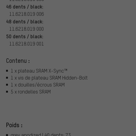
46 dents / black:
11.6218.019 006
48 dents / black:
11.6218.019 000
50 dents / black:
11.6218.019 001
Contenu :
1 x plateau SRAM X-Sync™
1 x vis de plateau SRAM Hidden-Bolt
1 x douilles/écrous SRAM
5 x rondelles SRAM
Poids :
grey anodized | 40 dents: 73