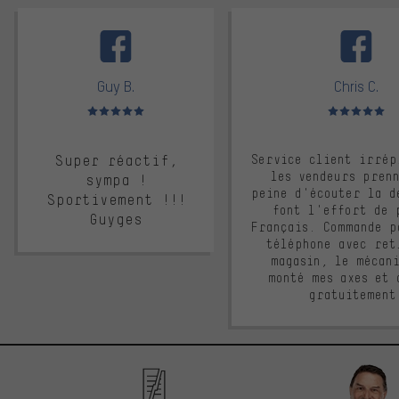
facebook
Guy B.
Chris C.
Note moyenne : 5 sur 5
Note moyenne : 
Super réactif,
Service client irrép
les vendeurs pren
sympa !
peine d'écouter la d
Sportivement !!!
font l'effort de 
Guyges
Français. Commande p
téléphone avec ret
magasin, le mécan
monté mes axes et 
gratuitement