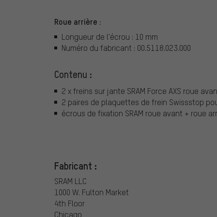
Roue arrière :
Longueur de l'écrou : 10 mm
Numéro du fabricant : 00.5118.023.000
Contenu :
2 x freins sur jante SRAM Force AXS roue avan
2 paires de plaquettes de frein Swissstop po
écrous de fixation SRAM roue avant + roue arr
Fabricant :
SRAM LLC
1000 W. Fulton Market
4th Floor
Chicago