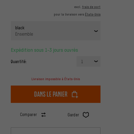
excl.
frais de port
pour la livraison vers
États-Unis
black
Ensemble
Expédition sous 1-3 jours ouvrés
Quantité:
1
Livraison impossible à États-Unis
dans le panier
Comparer
Garder