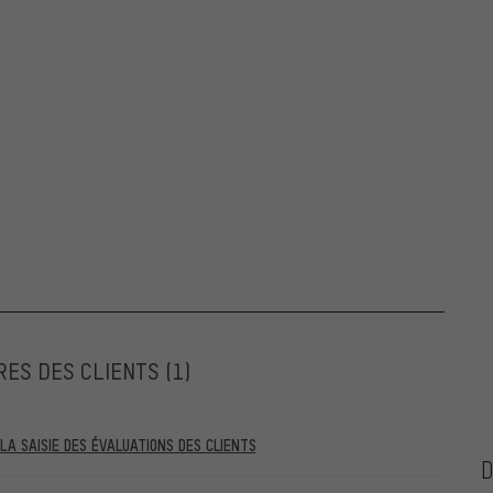
RES DES CLIENTS
(1)
A SAISIE DES ÉVALUATIONS DES CLIENTS
ntérieures au 28.05.2022 et celles postérieures au 28.05.2022. À