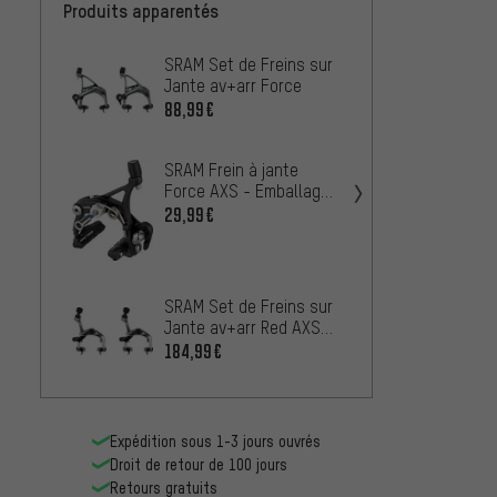
Produits apparentés
SRAM Set de Freins sur
Shiman
Jante av+arr Force
BR-R4
88,99€
À PARTIR
SRAM Frein à jante
Force AXS - Emballage
atelier
Tektro
29,99€
Jante
(av+ar
45,99
SRAM Set de Freins sur
SRAM F
Jante av+arr Red AXS
Red A
pour Jantes en Carbone
184,99€
Carbo
À PARTIR
Expédition sous 1-3 jours ouvrés
Droit de retour de 100 jours
Retours gratuits