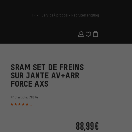
FR
Service
À propos
Recrutement
Blog
français
SRAM SET DE FREINS
SUR JANTE AV+ARR
FORCE AXS
N° d'article:
70674
1
88,99€