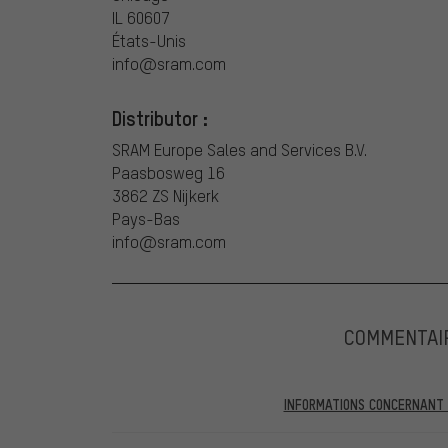
IL 60607
États-Unis
info@sram.com
Distributor :
SRAM Europe Sales and Services B.V.
Paasbosweg 16
3862 ZS Nijkerk
Pays-Bas
info@sram.com
COMMENTAI
INFORMATIONS CONCERNANT L
Dans les évaluations publiées, vous trouverez celles a