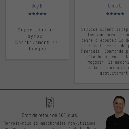
Guy B.
Chris C.
Note moyenne : 5 sur 5
Note moyenne : 
Super réactif,
Service client irrép
les vendeurs pren
sympa !
peine d'écouter la d
Sportivement !!!
font l'effort de 
Guyges
Français. Commande p
téléphone avec ret
magasin, le mécan
monté mes axes et 
gratuitement
Droit de retour de 100 jours.
Renvoie-nous la marchandise non-utilisée
endéans les 10 jours après l’achat. Nous