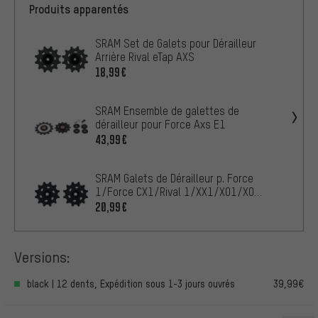
Produits apparentés
SRAM Set de Galets pour Dérailleur
Arrière Rival eTap AXS
18,99€
SRAM Ensemble de galettes de
dérailleur pour Force Axs E1
43,99€
SRAM Galets de Dérailleur p. Force
1/Force CX1/Rival 1/XX1/X01/X0
DH/X1/GX
20,99€
Versions:
black | 12 dents, Expédition sous 1-3 jours ouvrés
39,99€