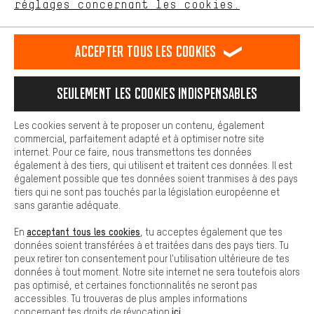
français
english
Deutsch
español
réglages concernant les cookies.
L'expérience d'achat est plus confortable. Ton expérience d'achat
est plus confortable. Avec les cookies de confort, nous
établissons des liens avec des plateformes de médias sociaux.
RÉSILIER LE CONTRAT
Communauté d'Aix-la-Chapelle
Accepter tous les cookies
Nous pouvons ainsi mettre à ta disposition d'autres contenus et
informations utiles. De plus, tu as la possibilité d'utiliser des
Programme d'affiliation
Mentions Légales
Protection des données
services supplémentaires qui te permettent de trouver plus
Seulement les cookies indispensables
facilement les bons produits. Par exemple, nous proposons une
Conditions générales de vente
Plateforme d'Alerte
fonction de chat qui permet de répondre rapidement et
facilement aux questions.
Reprise des batteries
Corepile
Paramètres de cookies
Les cookies servent à te proposer un contenu, également
commercial, parfaitement adapté et à optimiser notre site
Cookies de base
internet. Pour ce faire, nous transmettons tes données
Modifier le contraste
Les cookies de base garantissent que tu puisses utiliser les
également à des tiers, qui utilisent et traitent ces données. Il est
fonctions de notre site web.
également possible que tes données soient tranmises à des pays
Tous les prix s'entendent en euros (MwSt hors) plus les
tiers qui ne sont pas touchés par la législation européenne et
frais de port
États-Unis
pour la livraison vers
.
sans garantie adéquate.
acceptant tous les cookies
En
, tu acceptes également que tes
données soient transférées à et traitées dans des pays tiers. Tu
peux retirer ton consentement pour l'utilisation ultérieure de tes
données à tout moment. Notre site internet ne sera toutefois alors
pas optimisé, et certaines fonctionnalités ne seront pas
accessibles. Tu trouveras de plus amples informations
ici
concernant tes droits de révocation
.