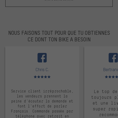
NOUS FAISONS TOUT POUR QUE TU OBTIENNES
CE DONT TON BIKE A BESOIN
facebook
Chris C.
Bertrand
Note moyenne : 5 sur 5
Note moyen
Service client irréprochable,
Le top de
les vendeurs prennent la
toujours p
peine d'écouter la demande et
et une li
font l'effort de parler
super rap
Français. Commande passée par
recomma
téléphone avec retrait en