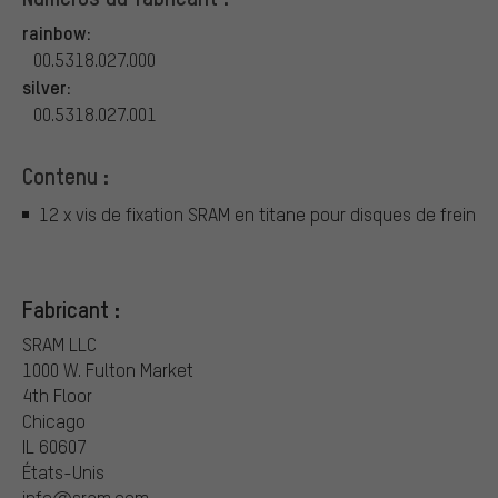
rainbow:
00.5318.027.000
silver:
00.5318.027.001
Contenu :
12 x vis de fixation SRAM en titane pour disques de frein
Fabricant :
SRAM LLC
1000 W. Fulton Market
4th Floor
Chicago
IL 60607
États-Unis
info@sram.com