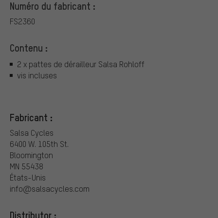
Numéro du fabricant :
FS2360
Contenu :
2 x pattes de dérailleur Salsa Rohloff
vis incluses
Fabricant :
Salsa Cycles
6400 W. 105th St.
Bloomington
MN 55438
États-Unis
info@salsacycles.com
Distributor :