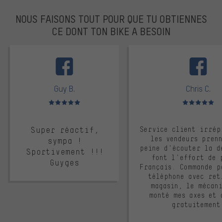
NOUS FAISONS TOUT POUR QUE TU OBTIENNES
CE DONT TON BIKE A BESOIN
facebook
Guy B.
Chris C.
Note moyenne : 5 sur 5
Note moyenne : 
Super réactif,
Service client irrép
les vendeurs pren
sympa !
peine d'écouter la d
Sportivement !!!
font l'effort de 
Guyges
Français. Commande p
téléphone avec ret
magasin, le mécan
monté mes axes et 
gratuitement