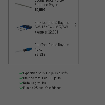
Cyclus Tools Porte-
ParkTo
Écrou de Rayon
Centr
16,99€
56,99
ParkTool Clef à Rayons
Sapim 
SW-16/SW-16.3/SW-
Upsid
17/SW-18/SW-19 pour
12,99€
31,99
À PARTIR DE
Écrous Internes
ParkTool Clef à Rayons
ParkTo
ND-1
Rayon
20,99€
85,99
Expédition sous 1-3 jours ouvrés
Droit de retour de 100 jours
Retours gratuits
Plus de 25 ans d'expérience