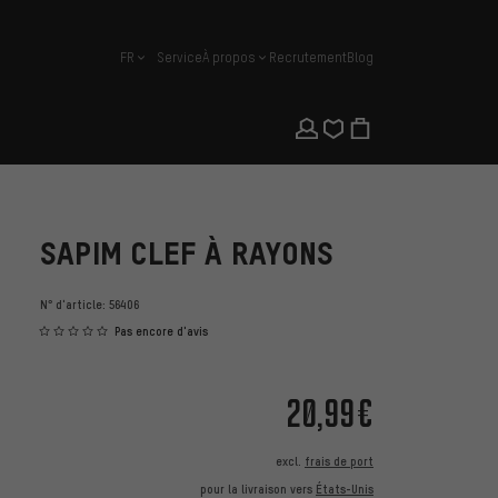
FR
Service
À propos
Recrutement
Blog
français
SAPIM CLEF À RAYONS
N° d'article:
56406
Pas encore d'avis
20,99€
excl.
frais de port
pour la livraison vers
États-Unis