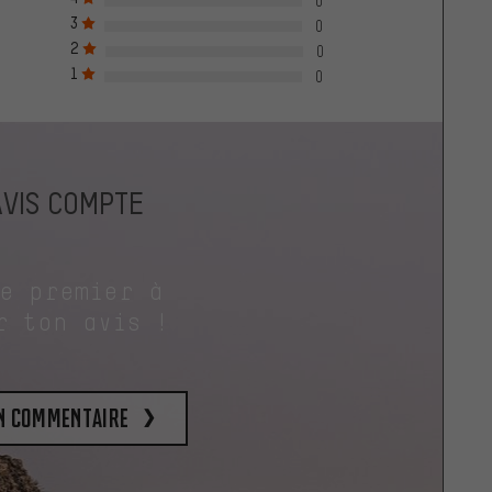
0
3
0
2
0
1
0
AVIS COMPTE
le premier à
r ton avis !
un commentaire