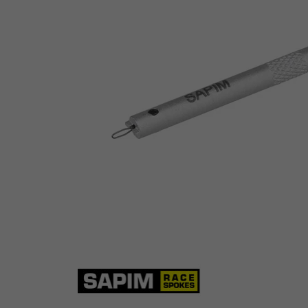
Sapim