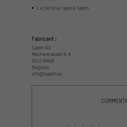
1 x clef pour rayons Sapim
Fabricant :
Sapim N.V.
Mechanicalaan 6-8
2610 Wilrijk
Belgique
info@sapim.eu
COMMENTA