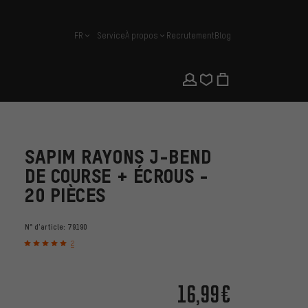
FR
Service
À propos
Recrutement
Blog
français
SAPIM RAYONS J-BEND
DE COURSE + ÉCROUS -
20 PIÈCES
N° d'article:
79190
2
16,99€