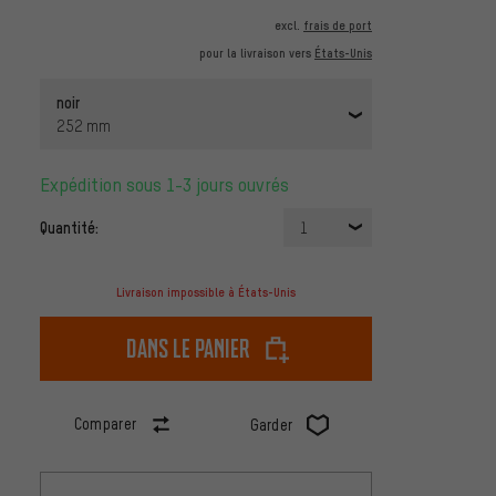
excl.
frais de port
pour la livraison vers
États-Unis
noir
252 mm
Expédition sous 1-3 jours ouvrés
Quantité:
1
Livraison impossible à États-Unis
dans le panier
Comparer
Garder