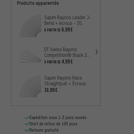
Produits apparentés
Sapim Rayons Leader J-
DT Sw
Bend + écrous - 20
Compet
pièces
- 5 pi
6,99€
À PARTIR DE
À PARTIR
Sapim
DT Swiss Rayons
Bend +
Competition® Black 2.0
pièce
6,99€
/ 1.8 - 5 pièces
4,99€
À PARTIR DE
Sapim 
Sapim Rayons Race
Bend +
Straightpull + Écrous -
pièce
16,99
20 pièces
16,99€
Expédition sous 1-3 jours ouvrés
Droit de retour de 100 jours
Retours gratuits