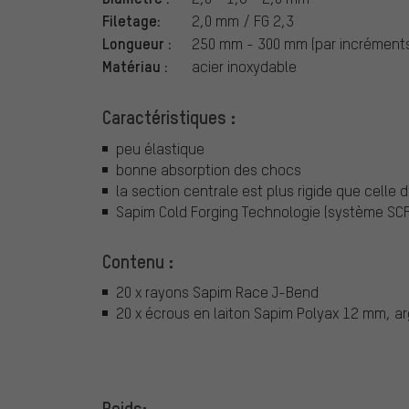
Filetage:
2,0 mm / FG 2,3
Longueur :
250 mm - 300 mm (par incrément
Matériau :
acier inoxydable
Caractéristiques :
peu élastique
bonne absorption des chocs
la section centrale est plus rigide que cell
Sapim Cold Forging Technologie (système SCF
Contenu :
20 x rayons Sapim Race J-Bend
20 x écrous en laiton Sapim Polyax 12 mm, a
Poids: