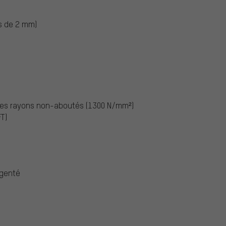
s de 2 mm)
e des rayons non-aboutés (1300 N/mm²)
T)
rgenté