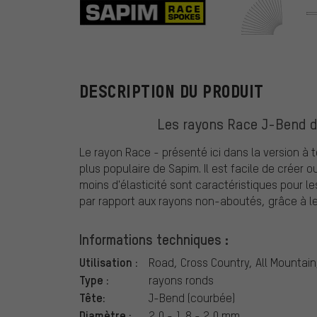
Sapim
DESCRIPTION DU PRODUIT
Les rayons Race J-Bend de
Le rayon Race - présenté ici dans la version à t
plus populaire de Sapim. Il est facile de créer o
moins d'élasticité sont caractéristiques pour 
par rapport aux rayons non-aboutés, grâce à leu
Informations techniques :
Utilisation :
Road, Cross Country, All Mountain
Type :
rayons ronds
Tête:
J-Bend (courbée)
Diamètre :
2,0 - 1,8 - 2,0 mm