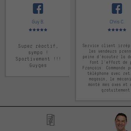
Guy B.
Chris C.
Note moyenne : 5 sur 5
Note moyenne : 
Super réactif,
Service client irrép
les vendeurs pren
sympa !
peine d'écouter la d
Sportivement !!!
font l'effort de 
Guyges
Français. Commande p
téléphone avec ret
magasin, le mécan
monté mes axes et 
gratuitement