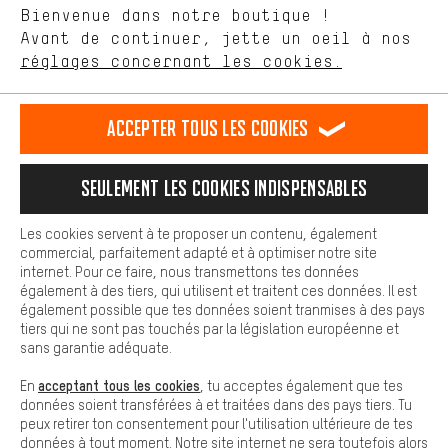
Langue"
Bienvenue dans notre boutique !
nous proposons grâce à ton comportement d'achat.
Avant de continuer, jette un oeil à nos
Plus de confort
FR
EN
DE
ES
français
english
Deutsch
español
réglages concernant les cookies.
L'expérience d'achat est plus confortable. Ton expérience d'achat
est plus confortable. Avec les cookies de confort, nous
établissons des liens avec des plateformes de médias sociaux.
RÉSILIER LE CONTRAT
Communauté d'Aix-la-Chapelle
Accepter tous les cookies
Nous pouvons ainsi mettre à ta disposition d'autres contenus et
informations utiles. De plus, tu as la possibilité d'utiliser des
Programme d'affiliation
Mentions Légales
Protection des données
services supplémentaires qui te permettent de trouver plus
Seulement les cookies indispensables
facilement les bons produits. Par exemple, nous proposons une
Conditions générales de vente
Plateforme d'Alerte
fonction de chat qui permet de répondre rapidement et
facilement aux questions.
Reprise des batteries
Corepile
Paramètres de cookies
Les cookies servent à te proposer un contenu, également
commercial, parfaitement adapté et à optimiser notre site
Cookies de base
Modifier le contraste
internet. Pour ce faire, nous transmettons tes données
Les cookies de base garantissent que tu puisses utiliser les
également à des tiers, qui utilisent et traitent ces données. Il est
fonctions de notre site web.
Tous les prix s'entendent en euros (MwSt hors) plus les
également possible que tes données soient tranmises à des pays
tiers qui ne sont pas touchés par la législation européenne et
frais de port
États-Unis
pour la livraison vers
.
sans garantie adéquate.
acceptant tous les cookies
En
, tu acceptes également que tes
données soient transférées à et traitées dans des pays tiers. Tu
peux retirer ton consentement pour l'utilisation ultérieure de tes
données à tout moment. Notre site internet ne sera toutefois alors