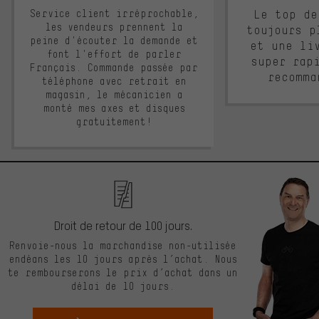
Service client irréprochable,
Le top de
les vendeurs prennent la
toujours p
peine d'écouter la demande et
et une li
font l'effort de parler
super rap
Français. Commande passée par
recomma
téléphone avec retrait en
magasin, le mécanicien a
monté mes axes et disques
gratuitement!
Droit de retour de 100 jours.
Renvoie-nous la marchandise non-utilisée
endéans les 10 jours après l’achat. Nous
te rembourserons le prix d’achat dans un
délai de 10 jours.