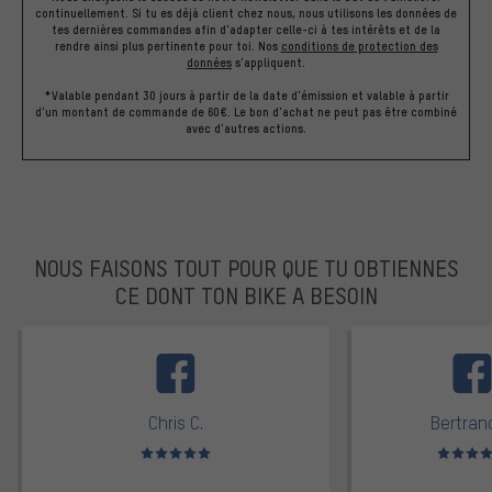
continuellement. Si tu es déjà client chez nous, nous utilisons les données de
tes dernières commandes afin d'adapter celle-ci à tes intérêts et de la
rendre ainsi plus pertinente pour toi.
Nos
conditions de protection des
données
s'appliquent.
*Valable pendant 30 jours à partir de la date d'émission et valable à partir
d'un montant de commande de 60€. Le bon d'achat ne peut pas être combiné
avec d'autres actions.
NOUS FAISONS TOUT POUR QUE TU OBTIENNES
CE DONT TON BIKE A BESOIN
facebook
Chris C.
Bertrand
Note moyenne : 5 sur 5
Note moyen