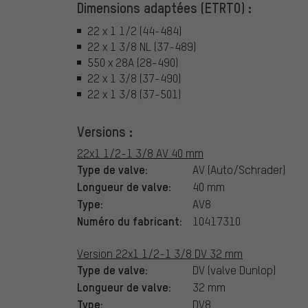
Dimensions adaptées (ETRTO) :
22 x 1 1/2 (44-484)
22 x 1 3/8 NL (37-489)
550 x 28A (28-490)
22 x 1 3/8 (37-490)
22 x 1 3/8 (37-501)
Versions :
22x1 1/2-1 3/8 AV 40 mm
Type de valve:
AV (Auto/Schrader)
Longueur de valve:
40 mm
Type:
AV8
Numéro du fabricant:
10417310
Version 22x1 1/2-1 3/8 DV 32 mm
Type de valve:
DV (valve Dunlop)
Longueur de valve:
32 mm
Type:
DV8