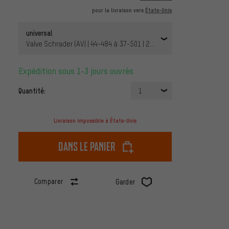
pour la livraison vers
États-Unis
universal
Valve Schrader (AV) | 44-484 à 37-501 | 22 x 1 1/2-1 3/8 AV 40 mm
Expédition sous 1-3 jours ouvrés
Quantité:
1
Livraison impossible à États-Unis
dans le panier
Comparer
Garder