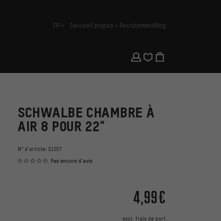
FR
Service
À propos
Recrutement
Blog
français
SCHWALBE CHAMBRE À
AIR 8 POUR 22"
N° d'article:
51257
Pas encore d'avis
4,99€
excl.
frais de port