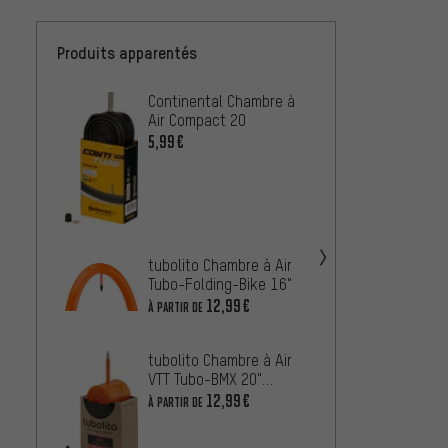
Produits apparentés
Continental Chambre à
Schwa
Air Compact 20
7 Air 
5,99€
À PARTIR
Schwa
7 pour
À PARTIR
tubolito Chambre à Air
Tubo-Folding-Bike 16"
12,99€
À PARTIR DE
Schwa
SCV (S
tubolito Chambre à Air
Valve)
5,99€
VTT Tubo-BMX 20"
Modèle 2021
12,99€
À PARTIR DE