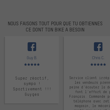
NOUS FAISONS TOUT POUR QUE TU OBTIENNES
CE DONT TON BIKE A BESOIN
facebook
Guy B.
Chris C.
Note moyenne : 5 sur 5
Note moyenne : 
Super réactif,
Service client irrép
les vendeurs pren
sympa !
peine d'écouter la d
Sportivement !!!
font l'effort de 
Guyges
Français. Commande p
téléphone avec ret
magasin, le mécan