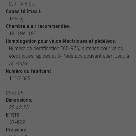
2,0 - 4,5 bar
Capacité (max.):
125 kg
Chambre à air recommandée:
19, 19A, 19F
Homologation pour vélos électriques et pédélecs:
Numéro de certification ECE-R75, autorisé pour vélos
électriques rapides et S-Pedelecs pouvant aller jusqu'à
50 km/h
Numéro du fabricant:
11101025
29x2,25
Dimensions:
29 x 2,25"
ETRTO:
57-622
Pression: