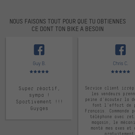
NOUS FAISONS TOUT POUR QUE TU OBTIENNES
CE DONT TON BIKE A BESOIN
facebook
Guy B.
Chris C.
Note moyenne : 5 sur 5
Note moyenne : 
Super réactif,
Service client irrép
les vendeurs pren
sympa !
peine d'écouter la d
Sportivement !!!
font l'effort de 
Guyges
Français. Commande p
téléphone avec ret
magasin, le mécan
monté mes axes et 
gratuitement