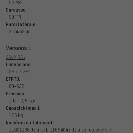
HS 491
Carcasse:
50 TPI
Paroi latérale:
SnakeSkin
Versions :
29x2,35 :
Dimensions:
29 x 2,35"
ETRTO:
60-622
Pression:
1,6 - 3,5 bar
Capacité (max.):
125 kg
Numéros du fabricant:
11601108.01 (noir), 11654043.01 (noir-classic skin),