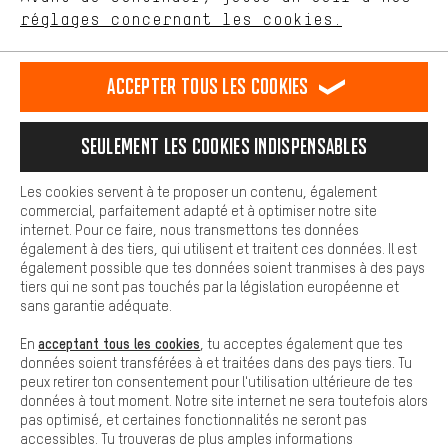
Plus de confort
FR
EN
DE
ES
français
english
Deutsch
español
réglages concernant les cookies.
L'expérience d'achat est plus confortable. Ton expérience d'achat
est plus confortable. Avec les cookies de confort, nous
établissons des liens avec des plateformes de médias sociaux.
RÉSILIER LE CONTRAT
Communauté d'Aix-la-Chapelle
Accepter tous les cookies
Nous pouvons ainsi mettre à ta disposition d'autres contenus et
informations utiles. De plus, tu as la possibilité d'utiliser des
Programme d'affiliation
Mentions Légales
Protection des données
services supplémentaires qui te permettent de trouver plus
Seulement les cookies indispensables
facilement les bons produits. Par exemple, nous proposons une
Conditions générales de vente
Plateforme d'Alerte
fonction de chat qui permet de répondre rapidement et
facilement aux questions.
Reprise des batteries
Corepile
Paramètres de cookies
Les cookies servent à te proposer un contenu, également
commercial, parfaitement adapté et à optimiser notre site
Cookies de base
internet. Pour ce faire, nous transmettons tes données
Modifier le contraste
Les cookies de base garantissent que tu puisses utiliser les
également à des tiers, qui utilisent et traitent ces données. Il est
fonctions de notre site web.
également possible que tes données soient tranmises à des pays
Tous les prix s'entendent en euros (MwSt hors) plus les
tiers qui ne sont pas touchés par la législation européenne et
frais de port
États-Unis
pour la livraison vers
.
sans garantie adéquate.
acceptant tous les cookies
En
, tu acceptes également que tes
données soient transférées à et traitées dans des pays tiers. Tu
peux retirer ton consentement pour l'utilisation ultérieure de tes
données à tout moment. Notre site internet ne sera toutefois alors
pas optimisé, et certaines fonctionnalités ne seront pas
accessibles. Tu trouveras de plus amples informations