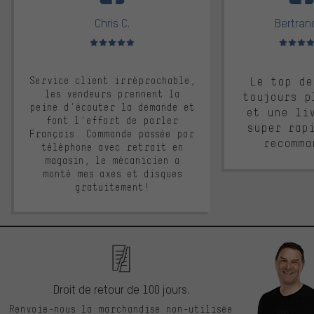
Chris C.
Bertrand
Note moyenne : 5 sur 5
Note moyen
Service client irréprochable,
Le top de
les vendeurs prennent la
toujours p
peine d'écouter la demande et
et une li
font l'effort de parler
super rap
Français. Commande passée par
recomma
téléphone avec retrait en
magasin, le mécanicien a
monté mes axes et disques
gratuitement!
Droit de retour de 100 jours.
Renvoie-nous la marchandise non-utilisée