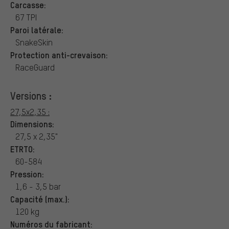
Carcasse:
67 TPI
Paroi latérale:
SnakeSkin
Protection anti-crevaison:
RaceGuard
Versions :
27,5x2,35 :
Dimensions:
27,5 x 2,35"
ETRTO:
60-584
Pression:
1,6 - 3,5 bar
Capacité (max.):
120 kg
Numéros du fabricant: