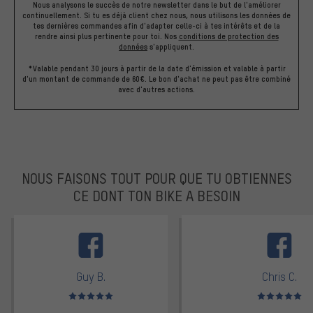
Nous analysons le succès de notre newsletter dans le but de l'améliorer
continuellement. Si tu es déjà client chez nous, nous utilisons les données de
tes dernières commandes afin d'adapter celle-ci à tes intérêts et de la
rendre ainsi plus pertinente pour toi.
Nos
conditions de protection des
données
s'appliquent.
*Valable pendant 30 jours à partir de la date d'émission et valable à partir
d'un montant de commande de 60€. Le bon d'achat ne peut pas être combiné
avec d'autres actions.
NOUS FAISONS TOUT POUR QUE TU OBTIENNES
CE DONT TON BIKE A BESOIN
facebook
Guy B.
Chris C.
Note moyenne : 5 sur 5
Note moyenne : 