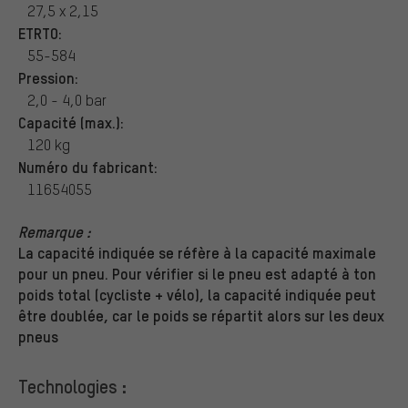
27,5 x 2,15
ETRTO:
55-584
Pression:
2,0 - 4,0 bar
Capacité (max.):
120 kg
Numéro du fabricant:
11654055
Remarque :
La capacité indiquée se réfère à la capacité maximale
pour un pneu. Pour vérifier si le pneu est adapté à ton
poids total (cycliste + vélo), la capacité indiquée peut
être doublée, car le poids se répartit alors sur les deux
pneus
Technologies :