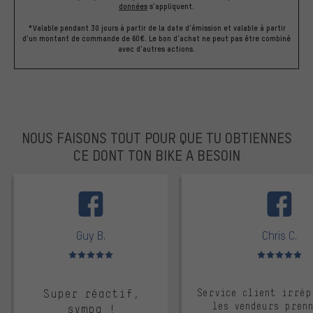
données
s'appliquent.
*Valable pendant 30 jours à partir de la date d'émission et valable à partir
d'un montant de commande de 60€. Le bon d'achat ne peut pas être combiné
avec d'autres actions.
NOUS FAISONS TOUT POUR QUE TU OBTIENNES
CE DONT TON BIKE A BESOIN
facebook
Guy B.
Chris C.
Note moyenne : 5 sur 5
Note moyenne : 
Super réactif,
Service client irrép
les vendeurs pren
sympa !