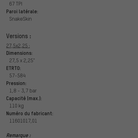
67 TPI
Paroi latérale:
SnakeSkin
Versions :
27,5x2,25 :
Dimensions:
27,5 x 2,25"
ETRTO:
57-584
Pression:
1,8 - 3,7 bar
Capacité (max.):
110 kg
Numéro du fabricant:
11601017,01
Remarque :