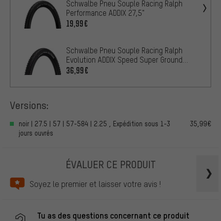
Schwalbe Pneu Souple Racing Ralph
Performance ADDIX 27,5"
19,99€
Schwalbe Pneu Souple Racing Ralph
Evolution ADDIX Speed Super Ground
27,5"
36,99€
Versions:
noir | 27.5 | 57 | 57-584 | 2.25 , Expédition sous 1-3
35,99€
jours ouvrés
ÉVALUER CE PRODUIT
Soyez le premier et laisser votre avis !
Tu as des questions concernant ce produit