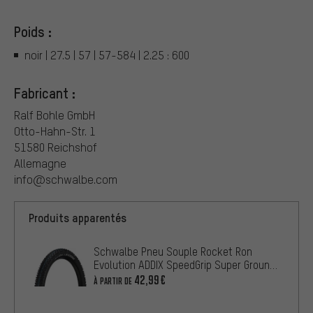
Poids :
noir | 27.5 | 57 | 57-584 | 2.25 : 600
Fabricant :
Ralf Bohle GmbH
Otto-Hahn-Str. 1
51580 Reichshof
Allemagne
info@schwalbe.com
Produits apparentés
Schwalbe Pneu Souple Rocket Ron
Evolution ADDIX SpeedGrip Super Ground
27,5+
42,99€
À PARTIR DE