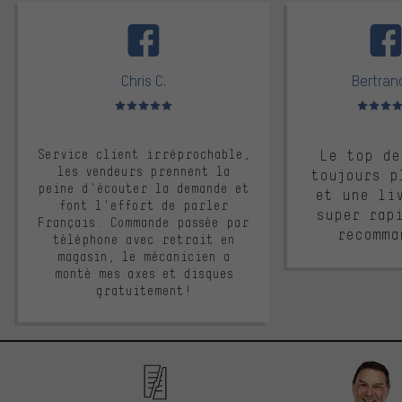
facebook
Chris C.
Bertrand
Note moyenne : 5 sur 5
Note moyen
Service client irréprochable,
Le top de
les vendeurs prennent la
toujours p
peine d'écouter la demande et
et une li
font l'effort de parler
super rap
Français. Commande passée par
recomma
téléphone avec retrait en
magasin, le mécanicien a
monté mes axes et disques
gratuitement!