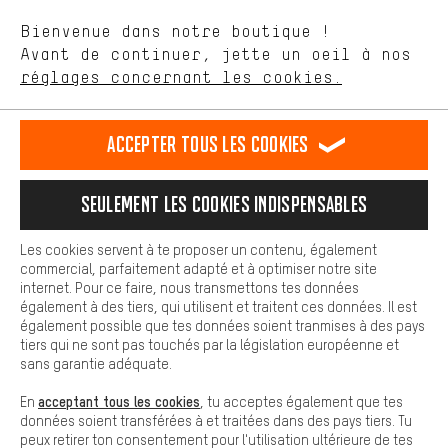
aider à améliorer notre site Internet et la gamme de produits que
Langue"
Bienvenue dans notre boutique !
nous proposons grâce à ton comportement d'achat.
Avant de continuer, jette un oeil à nos
Plus de confort
FR
EN
DE
ES
français
english
Deutsch
español
réglages concernant les cookies.
L'expérience d'achat est plus confortable. Ton expérience d'achat
est plus confortable. Avec les cookies de confort, nous
établissons des liens avec des plateformes de médias sociaux.
RÉSILIER LE CONTRAT
Communauté d'Aix-la-Chapelle
Accepter tous les cookies
Nous pouvons ainsi mettre à ta disposition d'autres contenus et
informations utiles. De plus, tu as la possibilité d'utiliser des
Programme d'affiliation
Mentions Légales
Protection des données
services supplémentaires qui te permettent de trouver plus
Seulement les cookies indispensables
facilement les bons produits. Par exemple, nous proposons une
Conditions générales de vente
Plateforme d'Alerte
fonction de chat qui permet de répondre rapidement et
facilement aux questions.
Reprise des batteries
Corepile
Paramètres de cookies
Les cookies servent à te proposer un contenu, également
commercial, parfaitement adapté et à optimiser notre site
Cookies de base
Modifier le contraste
internet. Pour ce faire, nous transmettons tes données
Les cookies de base garantissent que tu puisses utiliser les
également à des tiers, qui utilisent et traitent ces données. Il est
fonctions de notre site web.
Tous les prix s'entendent en euros (MwSt hors) plus les
également possible que tes données soient tranmises à des pays
tiers qui ne sont pas touchés par la législation européenne et
frais de port
États-Unis
pour la livraison vers
.
sans garantie adéquate.
acceptant tous les cookies
En
, tu acceptes également que tes
données soient transférées à et traitées dans des pays tiers. Tu
peux retirer ton consentement pour l'utilisation ultérieure de tes