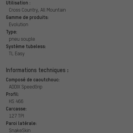
Utilisation :
Cross Country, All Mountain
Gamme de produits:
Evolution
Type:
pneu souple
Système tubeless:
TL Easy
Informations techniques :
Composé de caoutchouc:
ADDIX SpeedGrip
Profil:
HS 466
Carcasse:
127 TPI
Paroi latérale:
SnakeSkin