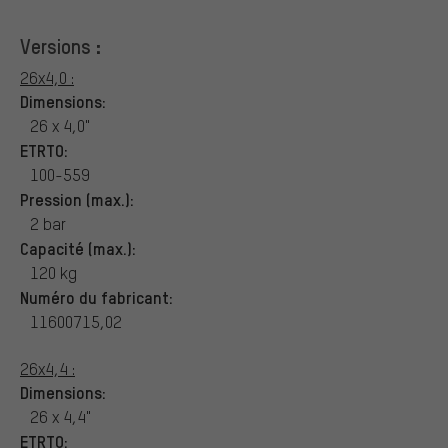
Versions :
26x4,0 :
Dimensions:
26 x 4,0"
ETRTO:
100-559
Pression (max.):
2 bar
Capacité (max.):
120 kg
Numéro du fabricant:
11600715,02
26x4,4 :
Dimensions:
26 x 4,4"
ETRTO: