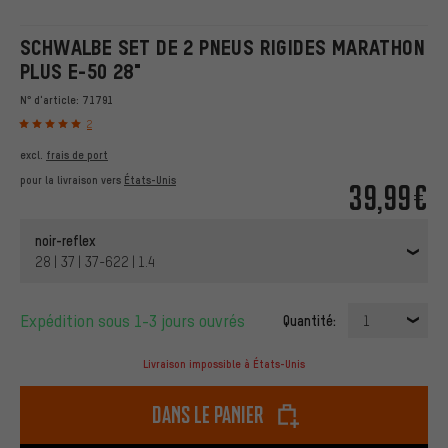
SCHWALBE SET DE 2 PNEUS RIGIDES MARATHON
PLUS E-50 28"
N° d'article:
71791
2
excl.
frais de port
pour la livraison vers
États-Unis
39,99€
noir-reflex
28 | 37 | 37-622 | 1.4
Expédition sous 1-3 jours ouvrés
Quantité:
1
Livraison impossible à États-Unis
dans le panier