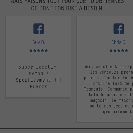
NOUS FAISONS TOUT POUR QUE TU OBTIENNES
CE DONT TON BIKE A BESOIN
facebook
Guy B.
Chris C.
Note moyenne : 5 sur 5
Note moyenne : 
Super réactif,
Service client irrép
les vendeurs pren
sympa !
peine d'écouter la d
Sportivement !!!
font l'effort de 
Guyges
Français. Commande p
téléphone avec ret
magasin, le mécan
monté mes axes et 
gratuitement