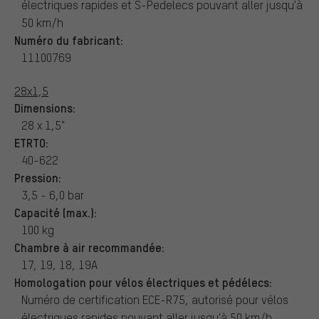
électriques rapides et S-Pedelecs pouvant aller jusqu'à
50 km/h
Numéro du fabricant:
11100769
28x1,5
Dimensions:
28 x 1,5"
ETRTO:
40-622
Pression:
3,5 - 6,0 bar
Capacité (max.):
100 kg
Chambre à air recommandée:
17, 19, 18, 19A
Homologation pour vélos électriques et pédélecs:
Numéro de certification ECE-R75, autorisé pour vélos
électriques rapides pouvant aller jusqu'à 50 km/h